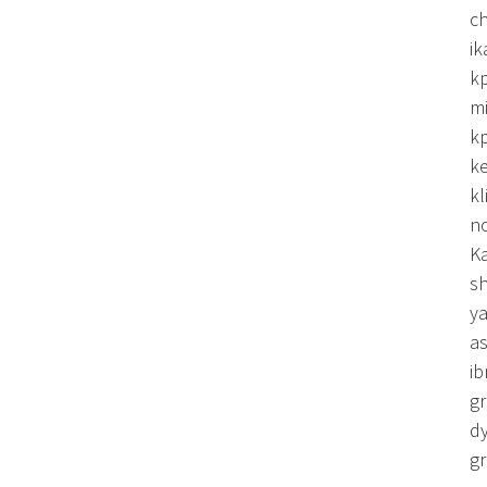
c
ik
k
mi
k
k
kl
no
K
s
y
as
i
g
d
gr