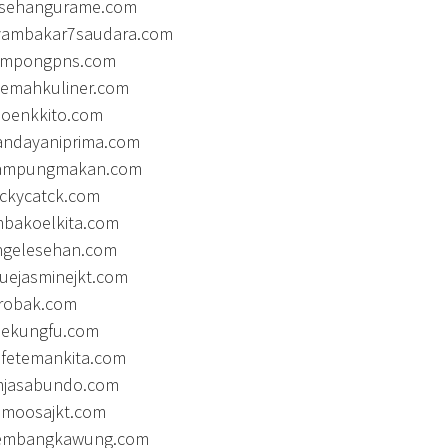
esehangurame.com
yambakar7saudara.com
empongpns.com
oemahkuliner.com
aoenkkito.com
andayaniprima.com
ampungmakan.com
uckycatck.com
mbakoelkita.com
ngelesehan.com
luejasminejkt.com
robak.com
iekungfu.com
afetemankita.com
mjasabundo.com
imoosajkt.com
embangkawung.com