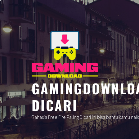
Skip
to
content
GAMINGDOWNLOAD
DICARI
Rahasia Free Fire Paling Dicari ini bisa bantu kamu nai