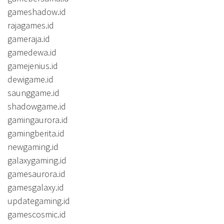
gameshadow.id
rajagames.id
gameraja.id
gamedewa.id
gamejenius.id
dewigame.id
saunggame.id
shadowgame.id
gamingaurora.id
gamingberita.id
newgaming.id
galaxygaming.id
gamesaurora.id
gamesgalaxy.id
updategaming.id
gamescosmic.id