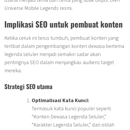
Universe Mobile Legends resmi.
Implikasi SEO untuk pembuat konten
Ketika ceruk ini terus tumbuh, pembuat konten yang
terlibat dalam pengembangan konten dewasa bertema
legenda seluler menjadi semakin sadar akan
pentingnya SEO dalam menjangkau audiens target
mereka.
Strategi SEO utama
Optimalisasi Kata Kunci:
Termasuk kata kunci populer seperti
“Konten Dewasa Legenda Seluler,”
“Karakter Legenda Seluler,” dan istilah