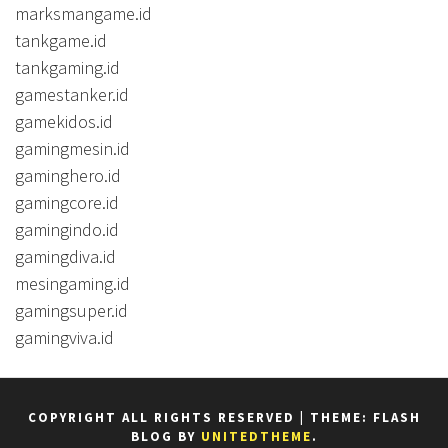
marksmangame.id
tankgame.id
tankgaming.id
gamestanker.id
gamekidos.id
gamingmesin.id
gaminghero.id
gamingcore.id
gamingindo.id
gamingdiva.id
mesingaming.id
gamingsuper.id
gamingviva.id
COPYRIGHT ALL RIGHTS RESERVED
|
THEME: FLASH
BLOG BY
UNITEDTHEME
.