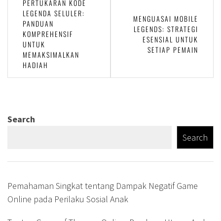
PERTUKARAN KODE
LEGENDA SELULER:
navigation
MENGUASAI MOBILE
PANDUAN
LEGENDS: STRATEGI
KOMPREHENSIF
ESENSIAL UNTUK
UNTUK
SETIAP PEMAIN
MEMAKSIMALKAN
HADIAH
Search
Search
Pemahaman Singkat tentang Dampak Negatif Game
Online pada Perilaku Sosial Anak