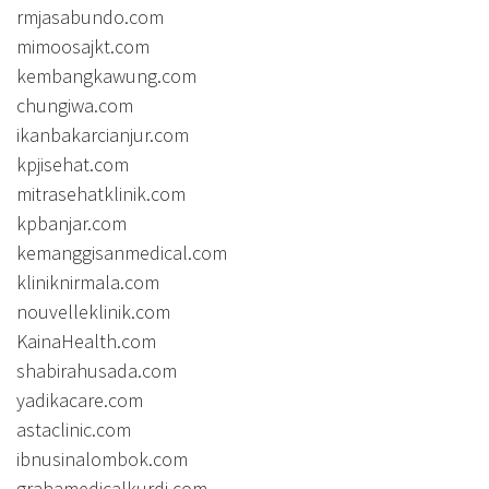
rmjasabundo.com
mimoosajkt.com
kembangkawung.com
chungiwa.com
ikanbakarcianjur.com
kpjisehat.com
mitrasehatklinik.com
kpbanjar.com
kemanggisanmedical.com
kliniknirmala.com
nouvelleklinik.com
KainaHealth.com
shabirahusada.com
yadikacare.com
astaclinic.com
ibnusinalombok.com
grahamedicalkurdi.com