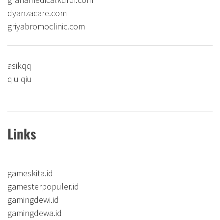
dyanzacare.com
griyabromoclinic.com
asikqq
qiu qiu
Links
gameskita.id
gamesterpopuler.id
gamingdewi.id
gamingdewa.id