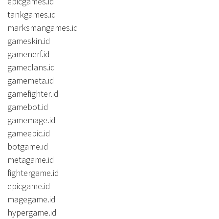
epicgames.id
tankgames.id
marksmangames.id
gameskin.id
gamenerf.id
gameclans.id
gamemeta.id
gamefighter.id
gamebot.id
gamemage.id
gameepic.id
botgame.id
metagame.id
fightergame.id
epicgame.id
magegame.id
hypergame.id