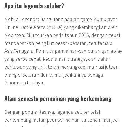
Apa itu legenda seluler?
Mobile Legends: Bang Bang adalah game Multiplayer
Online Battle Arena (MOBA) yang dikembangkan oleh
Moonton. Diluncurkan pada tahun 2016, dengan cepat
mendapatkan pengikut besar -besaran, terutama di
Asia Tenggara. Formula permainan-campuran gameplay
yang serba cepat, kedalaman strategis, dan daftar
pahlawan yang unik-telah menangkap imajinasi jutaan
orang di seluruh dunia, menjadikannya sebagai
fenomena budaya.
Alam semesta permainan yang berkembang
Dengan popularitasnya, legenda seluler telah
berkembang melampaui permainan itu sendiri menjadi