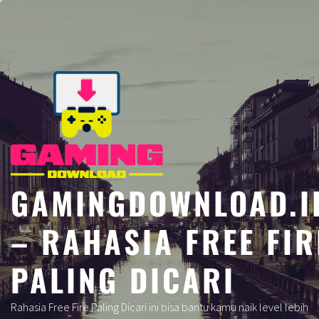
Skip
to
content
GAMINGDOWNLOAD.I
– RAHASIA FREE FIR
PALING DICARI
Rahasia Free Fire Paling Dicari ini bisa bantu kamu naik level lebih