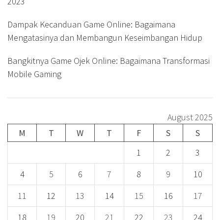
2023
Dampak Kecanduan Game Online: Bagaimana
Mengatasinya dan Membangun Keseimbangan Hidup
Bangkitnya Game Ojek Online: Bagaimana Transformasi
Mobile Gaming
August 2025
M
T
W
T
F
S
S
1
2
3
4
5
6
7
8
9
10
11
12
13
14
15
16
17
18
19
20
21
22
23
24