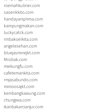
roemahkuliner.com
saoenkkito.com
handayaniprima.com
kampungmakan.com
luckycatck.com
rmbakoelkita.com
angelesehan.com
bluejasminejkt.com
Mrobak.com
miekungfu.com
cafetemankita.com
rmjasabundo.com
mimoosajkt.com
kembangkawung.com
chungiwa.com
ikanbakarcianjur.com