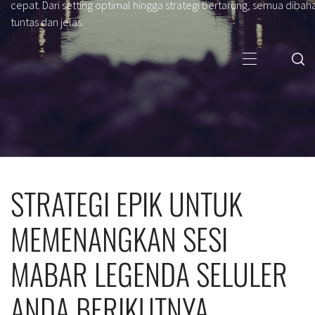
cepat. Dari setting optimal hingga strategi bertarung, semua dibah
tuntas dan jelas.
Primary
Menu
STRATEGI EPIK UNTUK
MEMENANGKAN SESI
MABAR LEGENDA SELULER
ANDA BERIKUTNYA