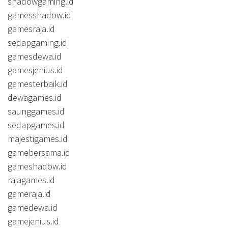
shadowgaming.id
gamesshadow.id
gamesraja.id
sedapgaming.id
gamesdewa.id
gamesjenius.id
gamesterbaik.id
dewagames.id
saunggames.id
sedapgames.id
majestigames.id
gamebersama.id
gameshadow.id
rajagames.id
gameraja.id
gamedewa.id
gamejenius.id