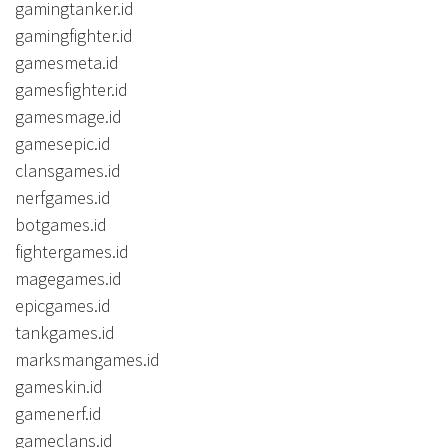
gamingtanker.id
gamingfighter.id
gamesmeta.id
gamesfighter.id
gamesmage.id
gamesepic.id
clansgames.id
nerfgames.id
botgames.id
fightergames.id
magegames.id
epicgames.id
tankgames.id
marksmangames.id
gameskin.id
gamenerf.id
gameclans.id