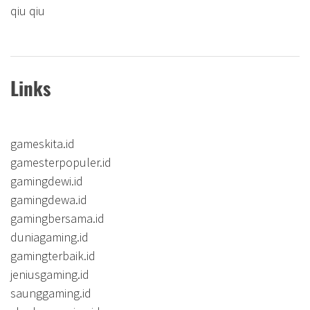
qiu qiu
Links
gameskita.id
gamesterpopuler.id
gamingdewi.id
gamingdewa.id
gamingbersama.id
duniagaming.id
gamingterbaik.id
jeniusgaming.id
saunggaming.id