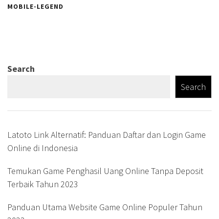
MOBILE-LEGEND
Search
Search
Latoto Link Alternatif: Panduan Daftar dan Login Game
Online di Indonesia
Temukan Game Penghasil Uang Online Tanpa Deposit
Terbaik Tahun 2023
Panduan Utama Website Game Online Populer Tahun