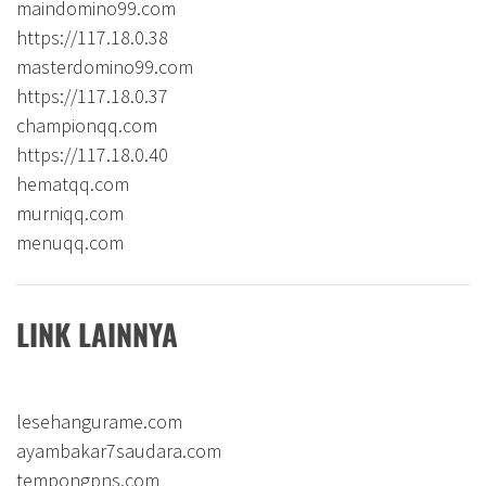
maindomino99.com
https://117.18.0.38
masterdomino99.com
https://117.18.0.37
championqq.com
https://117.18.0.40
hematqq.com
murniqq.com
menuqq.com
LINK LAINNYA
lesehangurame.com
ayambakar7saudara.com
tempongpns.com