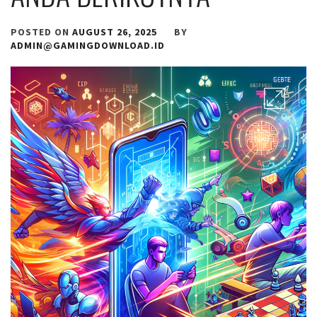
POSTED ON
AUGUST 26, 2025
BY
ADMIN@GAMINGDOWNLOAD.ID