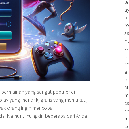
l
a
t
r
s
h
k
l
r
a
b
M
 permainan yang sangat populer di
m
play yang menarik, grafis yang memukau,
c
nyak orang ingin mencoba
r
ds. Namun, mungkin beberapa dari Anda
m
k