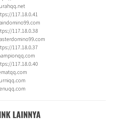
urahqq.net
tps://117.18.0.41
aindomino99.com
tps://117.18.0.38
asterdomino99.com
tps://117.18.0.37
hampionqq.com
tps://117.18.0.40
ematqq.com
urniqq.com
enuqq.com
INK LAINNYA