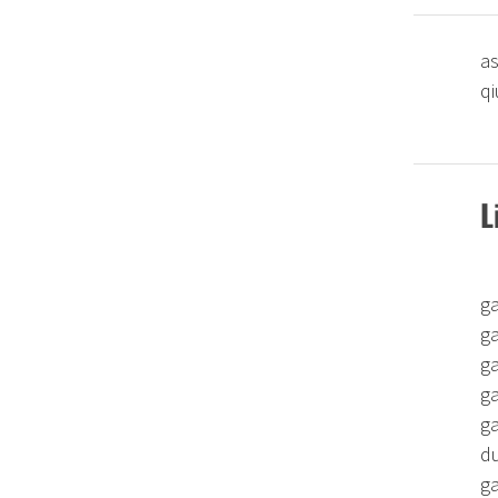
a
qi
L
ga
g
g
g
g
d
ga