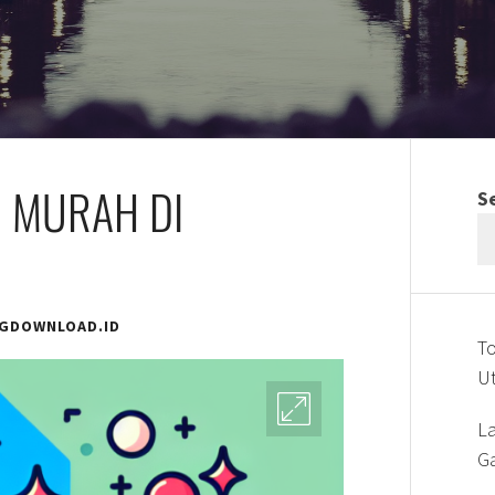
D MURAH DI
S
GDOWNLOAD.ID
T
U
La
G