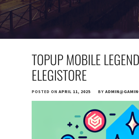
TOPUP MOBILE LEGEN
ELEGISTORE
POSTED ON
APRIL 11, 2025
BY
ADMIN@GAMIN