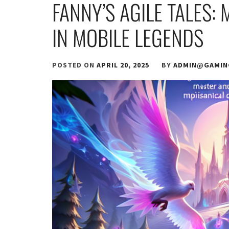
FANNY’S AGILE TALES:
IN MOBILE LEGENDS
POSTED ON
APRIL 20, 2025
BY
ADMIN@GAMIN