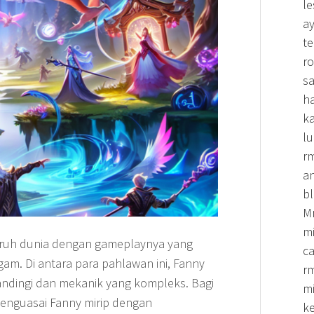
l
a
t
r
s
h
k
l
r
a
b
M
m
luruh dunia dengan gameplaynya yang
c
m. Di antara para pahlawan ini, Fanny
r
andingi dan mekanik yang kompleks. Bagi
m
enguasai Fanny mirip dengan
k