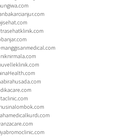
hungiwa.com
anbakarcianjur.com
pjisehat.com
trasehatklinik.com
pbanjar.com
emanggisanmedical.com
iniknirmala.com
uvelleklinik.com
ainaHealth.com
habirahusada.com
adikacare.com
taclinic.com
bnusinalombok.com
rahamedicalkurdi.com
yanzacare.com
iyabromoclinic.com