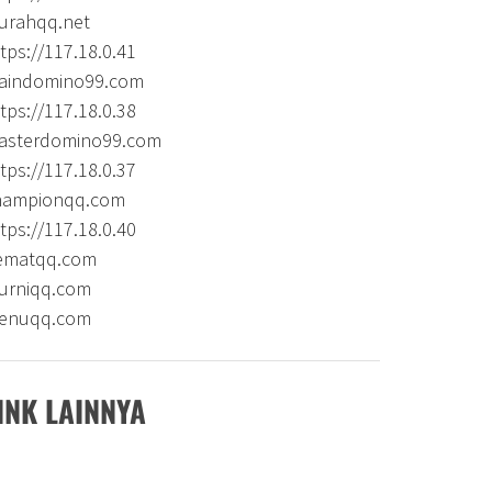
urahqq.net
tps://117.18.0.41
aindomino99.com
tps://117.18.0.38
asterdomino99.com
tps://117.18.0.37
hampionqq.com
tps://117.18.0.40
ematqq.com
urniqq.com
enuqq.com
INK LAINNYA