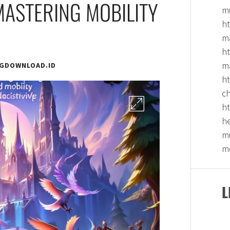
 MASTERING MOBILITY
m
ht
m
ht
m
GDOWNLOAD.ID
ht
c
ht
h
m
m
L