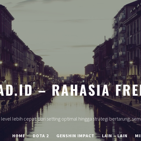
.ID – RAHASIA FREE
k level lebih cepat. Dari setting optimal hingga strategi bertarung, se
HOME
DOTA 2
GENSHIN IMPACT
LAIN – LAIN
MI