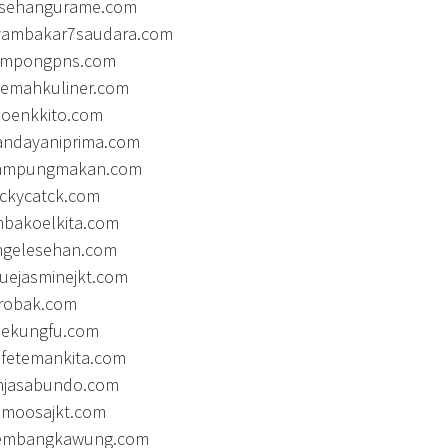
esehangurame.com
yambakar7saudara.com
empongpns.com
oemahkuliner.com
aoenkkito.com
andayaniprima.com
ampungmakan.com
uckycatck.com
mbakoelkita.com
ngelesehan.com
luejasminejkt.com
robak.com
iekungfu.com
afetemankita.com
mjasabundo.com
imoosajkt.com
embangkawung.com