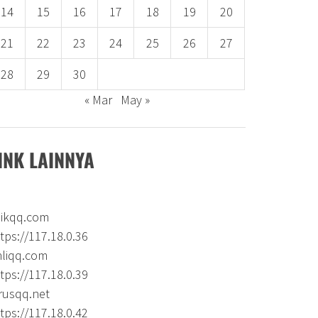
14
15
16
17
18
19
20
21
22
23
24
25
26
27
28
29
30
« Mar
May »
INK LAINNYA
sikqq.com
tps://117.18.0.36
hliqq.com
tps://117.18.0.39
rusqq.net
tps://117.18.0.42