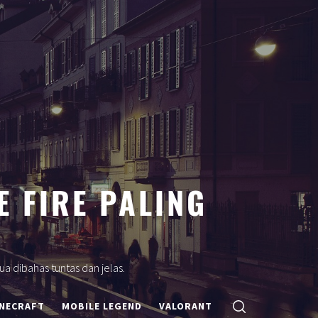
 FIRE PALING
mua dibahas tuntas dan jelas.
NECRAFT
MOBILE LEGEND
VALORANT