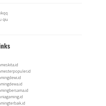
sikqq
u qiu
inks
meskita.id
amesterpopuler.id
amingdewi.id
amingdewa.id
amingbersama.id
uniagaming.id
mingterbaik.id