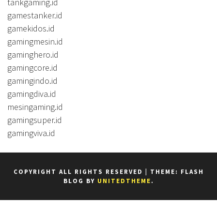
tankgaming.id
gamestanker.id
gamekidos.id
gamingmesin.id
gaminghero.id
gamingcore.id
gamingindo.id
gamingdiva.id
mesingaming.id
gamingsuper.id
gamingviva.id
COPYRIGHT ALL RIGHTS RESERVED
|
THEME: FLASH
BLOG BY
UNITEDTHEME
.