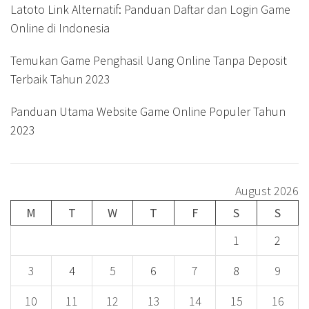
Latoto Link Alternatif: Panduan Daftar dan Login Game
Online di Indonesia
Temukan Game Penghasil Uang Online Tanpa Deposit
Terbaik Tahun 2023
Panduan Utama Website Game Online Populer Tahun
2023
August 2026
M
T
W
T
F
S
S
1
2
3
4
5
6
7
8
9
10
11
12
13
14
15
16