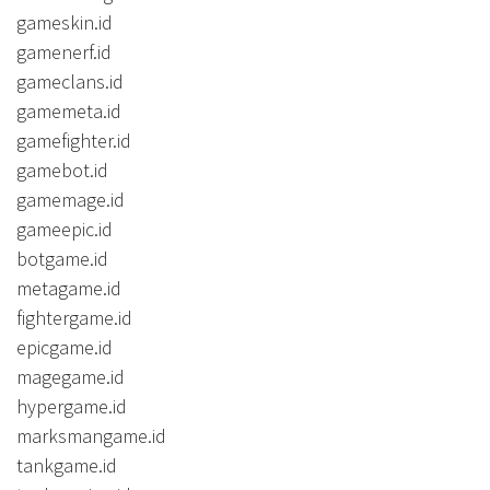
gameskin.id
gamenerf.id
gameclans.id
gamemeta.id
gamefighter.id
gamebot.id
gamemage.id
gameepic.id
botgame.id
metagame.id
fightergame.id
epicgame.id
magegame.id
hypergame.id
marksmangame.id
tankgame.id