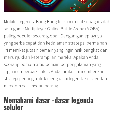
Mobile Legends: Bang Bang telah muncul sebagai salah
satu game Multiplayer Online Battle Arena (MOBA)
paling populer secara global. Dengan gameplaynya
yang serba cepat dan kedalaman strategis, permainan
ini memikat jutaan pemain yang ingin naik pangkat dan
menunjukkan keterampilan mereka. Apakah Anda
seorang pemula atau pemain berpengalaman yang
ingin memperbaiki taktik Anda, artikel ini memberikan
strategi penting untuk menguasai legenda seluler dan
mendominasi medan perang.
Memahami dasar -dasar legenda
seluler