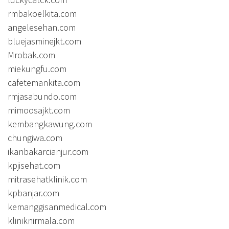
rmbakoelkita.com
angelesehan.com
bluejasminejkt.com
Mrobak.com
miekungfu.com
cafetemankita.com
rmjasabundo.com
mimoosajkt.com
kembangkawung.com
chungiwa.com
ikanbakarcianjur.com
kpjisehat.com
mitrasehatklinik.com
kpbanjar.com
kemanggisanmedical.com
kliniknirmala.com