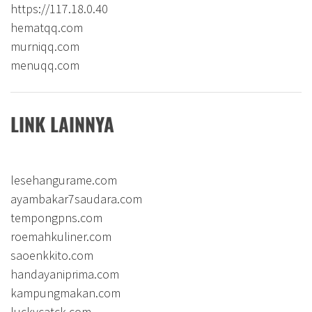
https://117.18.0.40
hematqq.com
murniqq.com
menuqq.com
LINK LAINNYA
lesehangurame.com
ayambakar7saudara.com
tempongpns.com
roemahkuliner.com
saoenkkito.com
handayaniprima.com
kampungmakan.com
luckycatck.com