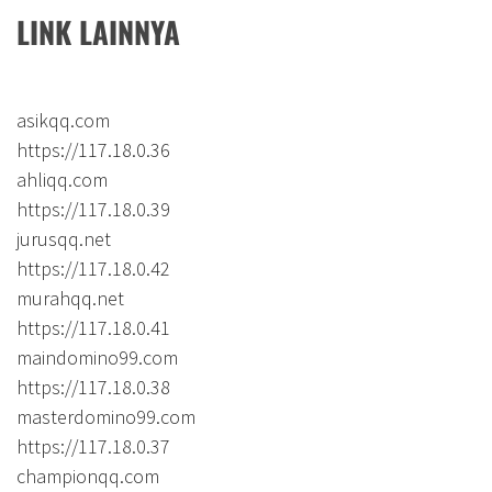
LINK LAINNYA
asikqq.com
https://117.18.0.36
ahliqq.com
https://117.18.0.39
jurusqq.net
https://117.18.0.42
murahqq.net
https://117.18.0.41
maindomino99.com
https://117.18.0.38
masterdomino99.com
https://117.18.0.37
championqq.com