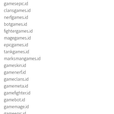
gamesepic.id
clansgames.id
nerfgames.id
botgames.id
fightergames.id
magegames.id
epicgames.id
tankgames.id
marksmangames.id
gameskin.id
gamenerf.id
gameclans.id
gamemeta.id
gamefighter.id
gamebot.id
gamemage.id
gameepic.id