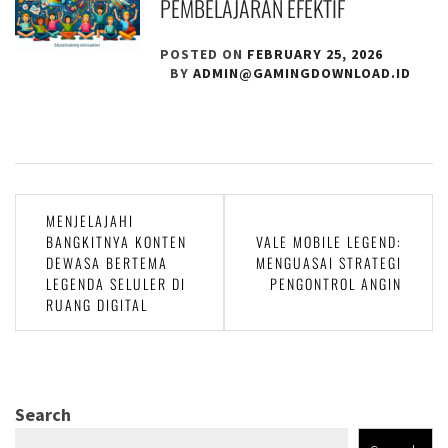
PEMBELAJARAN EFEKTIF
POSTED ON
FEBRUARY 25, 2026
BY
ADMIN@GAMINGDOWNLOAD.ID
Post
MENJELAJAHI
BANGKITNYA KONTEN
VALE MOBILE LEGEND:
navigation
DEWASA BERTEMA
MENGUASAI STRATEGI
LEGENDA SELULER DI
PENGONTROL ANGIN
RUANG DIGITAL
Search