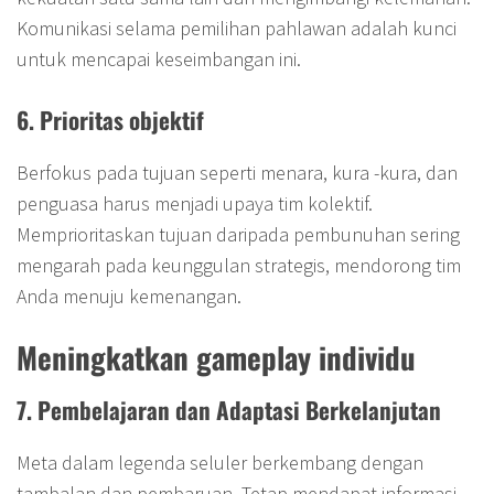
Komunikasi selama pemilihan pahlawan adalah kunci
untuk mencapai keseimbangan ini.
6. Prioritas objektif
Berfokus pada tujuan seperti menara, kura -kura, dan
penguasa harus menjadi upaya tim kolektif.
Memprioritaskan tujuan daripada pembunuhan sering
mengarah pada keunggulan strategis, mendorong tim
Anda menuju kemenangan.
Meningkatkan gameplay individu
7. Pembelajaran dan Adaptasi Berkelanjutan
Meta dalam legenda seluler berkembang dengan
tambalan dan pembaruan. Tetap mendapat informasi