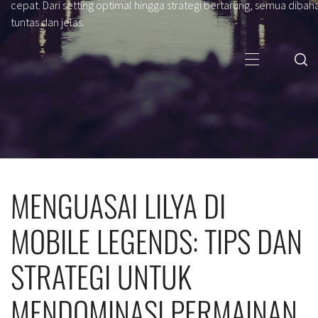
cepat. Dari setting optimal hingga strategi bertarung, semua dibah
tuntas dan jelas.
Primary
Menu
MENGUASAI LILYA DI
MOBILE LEGENDS: TIPS DAN
STRATEGI UNTUK
MENDOMINASI PERMAINAN