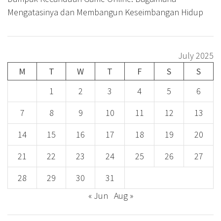
Mengatasinya dan Membangun Keseimbangan Hidup
July 2025
M
T
W
T
F
S
S
1
2
3
4
5
6
7
8
9
10
11
12
13
14
15
16
17
18
19
20
21
22
23
24
25
26
27
28
29
30
31
« Jun
Aug »