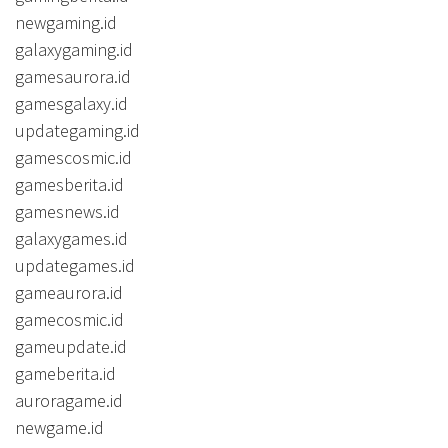
newgaming.id
galaxygaming.id
gamesaurora.id
gamesgalaxy.id
updategaming.id
gamescosmic.id
gamesberita.id
gamesnews.id
galaxygames.id
updategames.id
gameaurora.id
gamecosmic.id
gameupdate.id
gameberita.id
auroragame.id
newgame.id