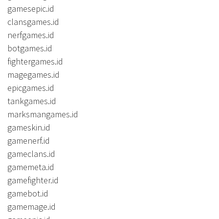
gamesepic.id
clansgames.id
nerfgames.id
botgames.id
fightergames.id
magegames.id
epicgames.id
tankgames.id
marksmangames.id
gameskin.id
gamenerf.id
gameclans.id
gamemeta.id
gamefighter.id
gamebot.id
gamemage.id