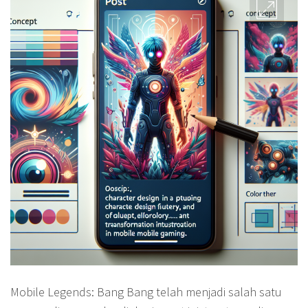
Mobile Legends: Bang Bang telah menjadi salah satu