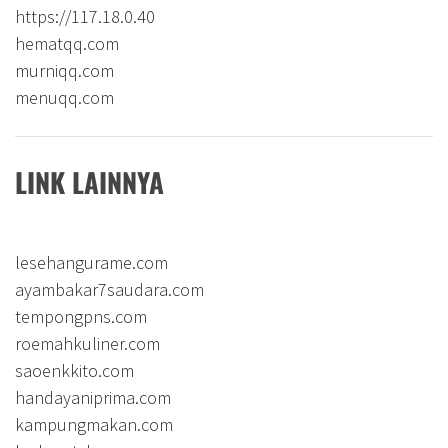
https://117.18.0.40
hematqq.com
murniqq.com
menuqq.com
LINK LAINNYA
lesehangurame.com
ayambakar7saudara.com
tempongpns.com
roemahkuliner.com
saoenkkito.com
handayaniprima.com
kampungmakan.com