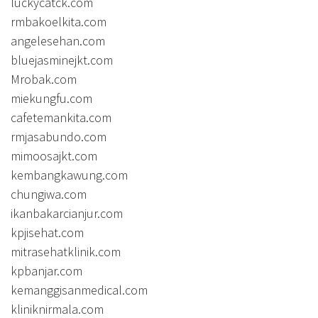
luckycatck.com
rmbakoelkita.com
angelesehan.com
bluejasminejkt.com
Mrobak.com
miekungfu.com
cafetemankita.com
rmjasabundo.com
mimoosajkt.com
kembangkawung.com
chungiwa.com
ikanbakarcianjur.com
kpjisehat.com
mitrasehatklinik.com
kpbanjar.com
kemanggisanmedical.com
kliniknirmala.com