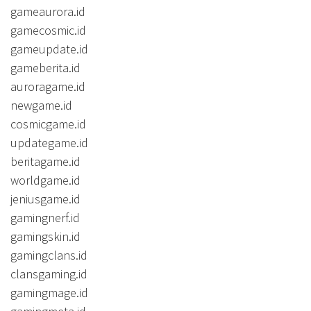
gameaurora.id
gamecosmic.id
gameupdate.id
gameberita.id
auroragame.id
newgame.id
cosmicgame.id
updategame.id
beritagame.id
worldgame.id
jeniusgame.id
gamingnerf.id
gamingskin.id
gamingclans.id
clansgaming.id
gamingmage.id