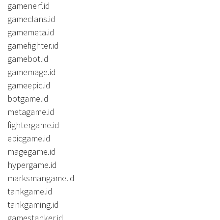
gamenerf.id
gameclans.id
gamemeta.id
gamefighter.id
gamebot.id
gamemage.id
gameepic.id
botgame.id
metagame.id
fightergame.id
epicgame.id
magegame.id
hypergame.id
marksmangame.id
tankgame.id
tankgaming.id
gamestanker.id