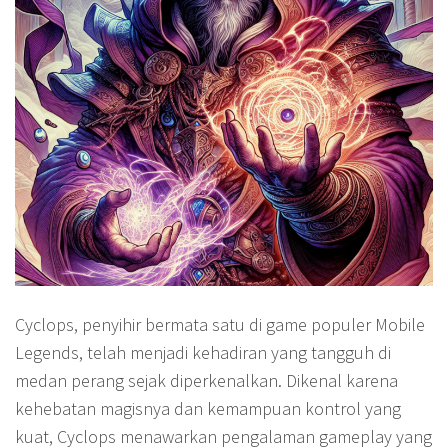
Cyclops, penyihir bermata satu di game populer Mobile
Legends, telah menjadi kehadiran yang tangguh di
medan perang sejak diperkenalkan. Dikenal karena
kehebatan magisnya dan kemampuan kontrol yang
kuat, Cyclops menawarkan pengalaman gameplay yang