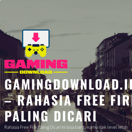
Skip
to
content
GAMINGDOWNLOAD.I
– RAHASIA FREE FIR
PALING DICARI
Rahasia Free Fire Paling Dicari ini bisa bantu kamu naik level lebih