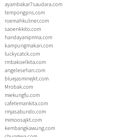
ayambakar7saudara.com
tempongpns.com
roemahkuliner.com
saoenkkito.com
handayaniprima.com
kampungmakan.com
luckycatck.com
rmbakoelkita.com
angelesehan.com
bluejasminejkt.com
Mrobak.com
miekungfu.com
cafetemankita.com
rmjasabundo.com
mimoosajkt.com
kembangkawung.com
chungiwa.com