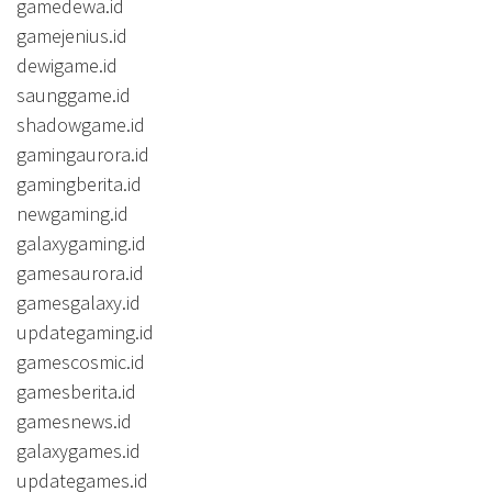
gamedewa.id
gamejenius.id
dewigame.id
saunggame.id
shadowgame.id
gamingaurora.id
gamingberita.id
newgaming.id
galaxygaming.id
gamesaurora.id
gamesgalaxy.id
updategaming.id
gamescosmic.id
gamesberita.id
gamesnews.id
galaxygames.id
updategames.id