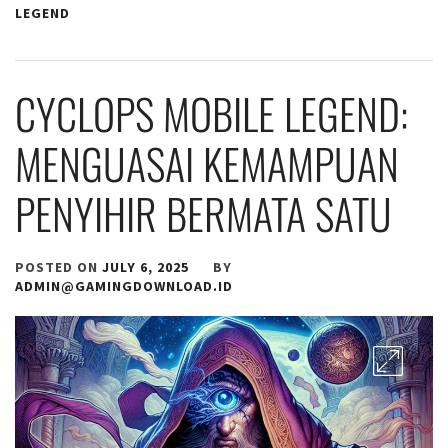
LEGEND
CYCLOPS MOBILE LEGEND:
MENGUASAI KEMAMPUAN
PENYIHIR BERMATA SATU
POSTED ON
JULY 6, 2025
BY
ADMIN@GAMINGDOWNLOAD.ID