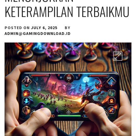
KETERAMPILAN TERBAIKMU
POSTED ON
JULY 6, 2025
BY
ADMIN@GAMINGDOWNLOAD.ID