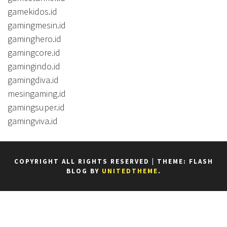
gamekidos.id
gamingmesin.id
gaminghero.id
gamingcore.id
gamingindo.id
gamingdiva.id
mesingaming.id
gamingsuper.id
gamingviva.id
COPYRIGHT ALL RIGHTS RESERVED
|
THEME: FLASH
BLOG BY
UNITEDTHEME
.