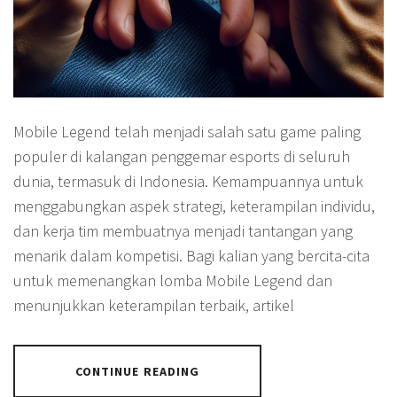
Mobile Legend telah menjadi salah satu game paling
populer di kalangan penggemar esports di seluruh
dunia, termasuk di Indonesia. Kemampuannya untuk
menggabungkan aspek strategi, keterampilan individu,
dan kerja tim membuatnya menjadi tantangan yang
menarik dalam kompetisi. Bagi kalian yang bercita-cita
untuk memenangkan lomba Mobile Legend dan
menunjukkan keterampilan terbaik, artikel
CONTINUE READING