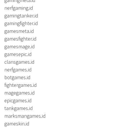
gamingmeta.id
nerfgaming.id
gamingtanker.id
gamingfighter.id
gamesmeta.id
gamesfighter.id
gamesmage.id
gamesepic.id
clansgames.id
nerfgames.id
botgames.id
fightergames.id
magegames.id
epicgames.id
tankgames.id
marksmangames.id
gameskin.id