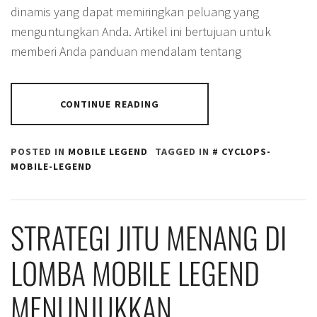
dinamis yang dapat memiringkan peluang yang
menguntungkan Anda. Artikel ini bertujuan untuk
memberi Anda panduan mendalam tentang
CONTINUE READING
POSTED IN
MOBILE LEGEND
TAGGED IN
CYCLOPS-
MOBILE-LEGEND
STRATEGI JITU MENANG DI
LOMBA MOBILE LEGEND
MENUNJUKKAN