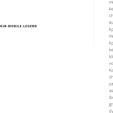
m
k
c
ik
SKIN-MOBILE-LEGEND
k
mi
k
k
kl
no
K
s
y
as
i
g
d