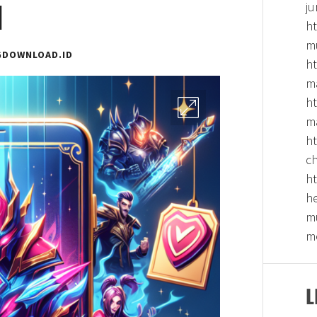
I
ju
ht
m
DOWNLOAD.ID
ht
m
ht
m
ht
c
ht
h
m
m
L