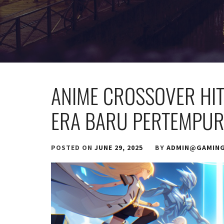
ANIME CROSSOVER HIT
ERA BARU PERTEMPU
POSTED ON
JUNE 29, 2025
BY
ADMIN@GAMING