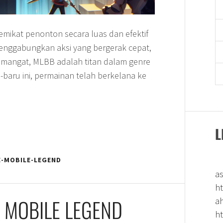
emikat penonton secara luas dan efektif
Menggabungkan aksi yang bergerak cepat,
emangat, MLBB adalah titan dalam genre
-baru ini, permainan telah berkelana ke
L
E-MOBILE-LEGEND
a
ht
N MOBILE LEGEND
a
ht