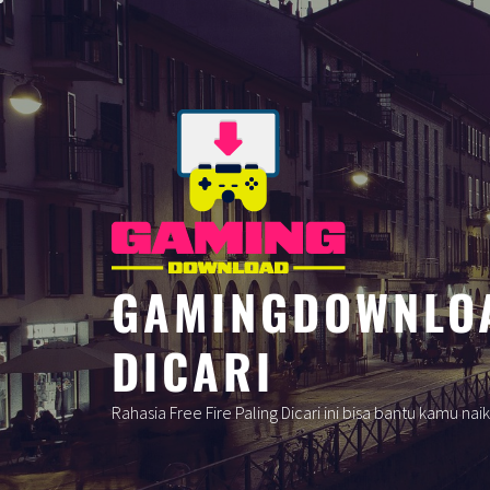
Skip
to
content
GAMINGDOWNLOAD
DICARI
Rahasia Free Fire Paling Dicari ini bisa bantu kamu nai