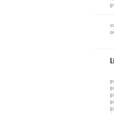
gr
a
qi
L
ga
g
g
g
g