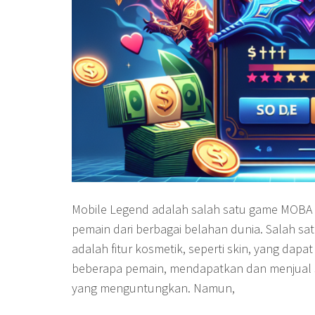
Mobile Legend adalah salah satu game MOBA t
pemain dari berbagai belahan dunia. Salah sat
adalah fitur kosmetik, seperti skin, yang dapa
beberapa pemain, mendapatkan dan menjual sk
yang menguntungkan. Namun,