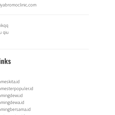
iyabromoclinic.com
sikqq
u qiu
inks
meskita.id
amesterpopuler.id
amingdewi.id
amingdewa.id
amingbersama.id