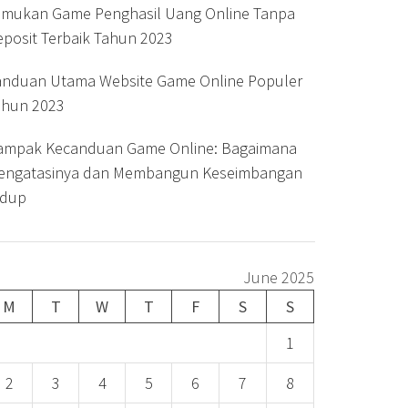
emukan Game Penghasil Uang Online Tanpa
eposit Terbaik Tahun 2023
anduan Utama Website Game Online Populer
ahun 2023
ampak Kecanduan Game Online: Bagaimana
engatasinya dan Membangun Keseimbangan
idup
June 2025
M
T
W
T
F
S
S
1
2
3
4
5
6
7
8