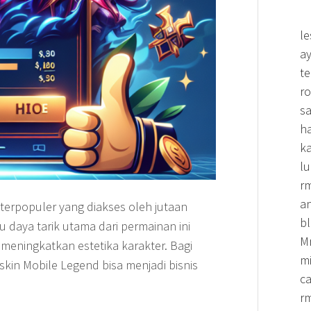
l
a
t
r
s
h
k
l
r
a
erpopuler yang diakses oleh jutaan
b
u daya tarik utama dari permainan ini
M
t meningkatkan estetika karakter. Bagi
m
in Mobile Legend bisa menjadi bisnis
c
r