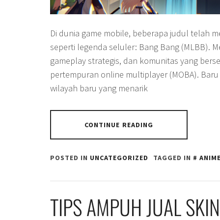
Di dunia game mobile, beberapa judul telah m
seperti legenda seluler: Bang Bang (MLBB). 
gameplay strategis, dan komunitas yang bers
pertempuran online multiplayer (MOBA). Baru 
wilayah baru yang menarik
CONTINUE READING
POSTED IN
UNCATEGORIZED
TAGGED IN
ANIM
TIPS AMPUH JUAL SKI