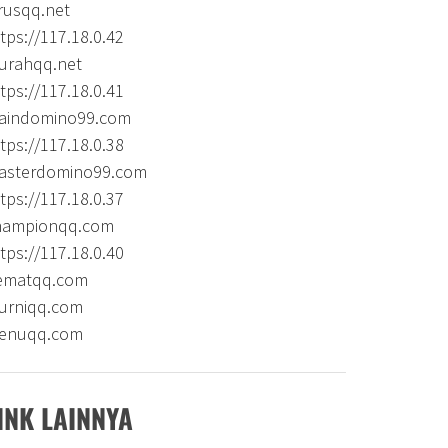
rusqq.net
tps://117.18.0.42
urahqq.net
tps://117.18.0.41
aindomino99.com
tps://117.18.0.38
asterdomino99.com
tps://117.18.0.37
hampionqq.com
tps://117.18.0.40
ematqq.com
urniqq.com
enuqq.com
INK LAINNYA