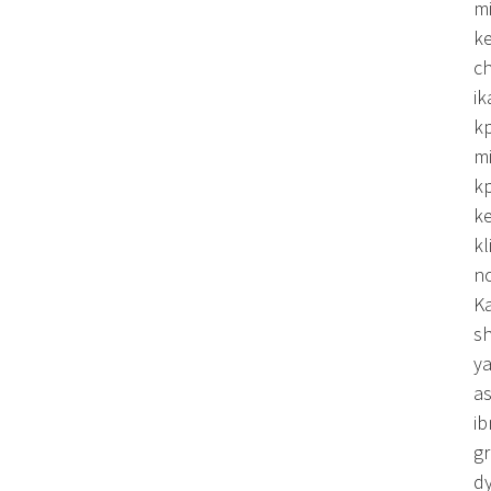
m
k
c
ik
k
mi
k
k
kl
no
K
s
y
as
i
g
d