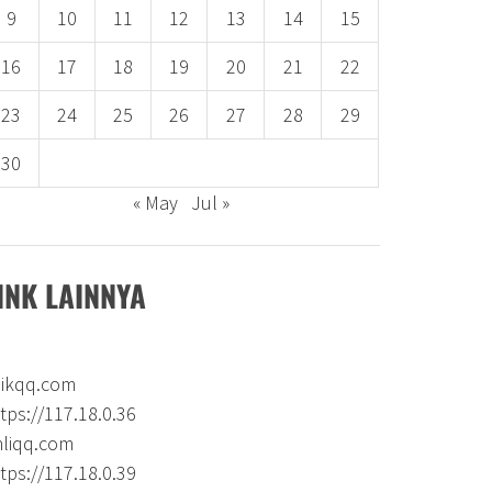
9
10
11
12
13
14
15
16
17
18
19
20
21
22
23
24
25
26
27
28
29
30
« May
Jul »
INK LAINNYA
sikqq.com
tps://117.18.0.36
hliqq.com
tps://117.18.0.39