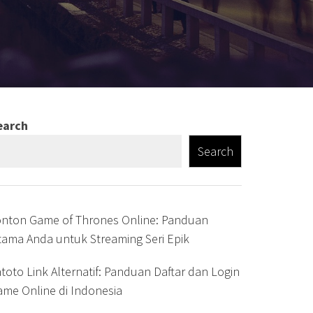
earch
Search
onton Game of Thrones Online: Panduan
tama Anda untuk Streaming Seri Epik
toto Link Alternatif: Panduan Daftar dan Login
ame Online di Indonesia