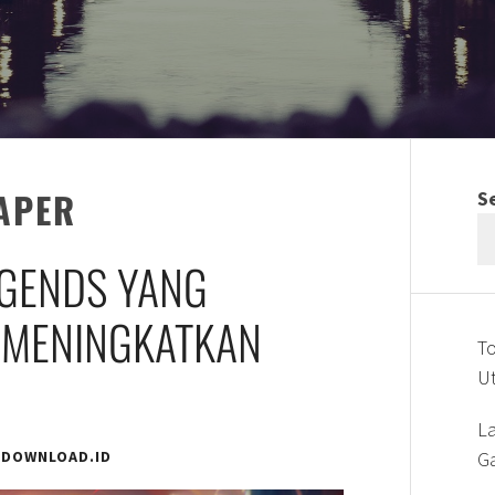
APER
S
EGENDS YANG
 MENINGKATKAN
T
U
La
DOWNLOAD.ID
G