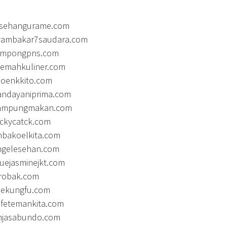
esehangurame.com
yambakar7saudara.com
empongpns.com
oemahkuliner.com
aoenkkito.com
andayaniprima.com
ampungmakan.com
uckycatck.com
mbakoelkita.com
ngelesehan.com
luejasminejkt.com
robak.com
iekungfu.com
afetemankita.com
mjasabundo.com