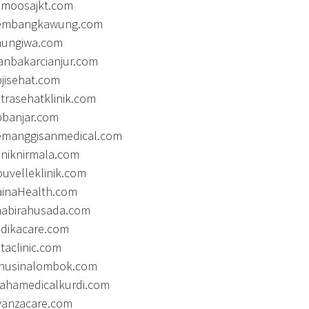
imoosajkt.com
embangkawung.com
hungiwa.com
anbakarcianjur.com
pjisehat.com
trasehatklinik.com
pbanjar.com
emanggisanmedical.com
iniknirmala.com
uvelleklinik.com
ainaHealth.com
habirahusada.com
adikacare.com
taclinic.com
bnusinalombok.com
rahamedicalkurdi.com
yanzacare.com