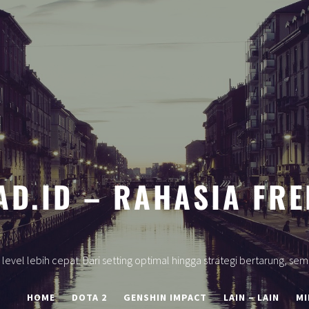
.ID – RAHASIA FREE
k level lebih cepat. Dari setting optimal hingga strategi bertarung, se
HOME
DOTA 2
GENSHIN IMPACT
LAIN – LAIN
MI