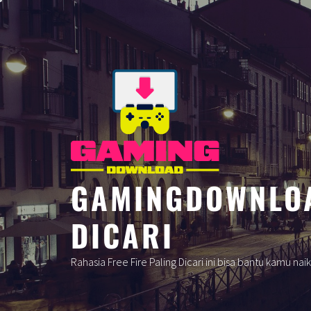
Skip
to
content
GAMINGDOWNLOAD
DICARI
Rahasia Free Fire Paling Dicari ini bisa bantu kamu nai