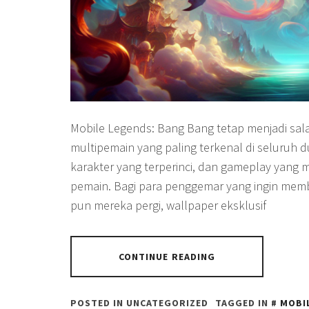
Mobile Legends: Bang Bang tetap menjadi sal
multipemain yang paling terkenal di seluruh 
karakter yang terperinci, dan gameplay yang
pemain. Bagi para penggemar yang ingin mem
pun mereka pergi, wallpaper eksklusif
CONTINUE READING
POSTED IN UNCATEGORIZED
TAGGED IN
MOBI