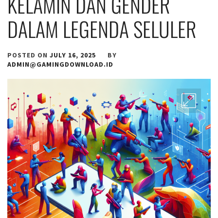
KELAMIN DAN GENDER
DALAM LEGENDA SELULER
POSTED ON
JULY 16, 2025
BY
ADMIN@GAMINGDOWNLOAD.ID