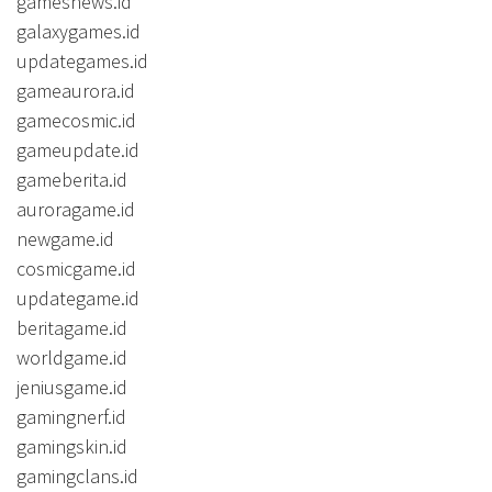
gamesnews.id
galaxygames.id
updategames.id
gameaurora.id
gamecosmic.id
gameupdate.id
gameberita.id
auroragame.id
newgame.id
cosmicgame.id
updategame.id
beritagame.id
worldgame.id
jeniusgame.id
gamingnerf.id
gamingskin.id
gamingclans.id