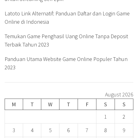
Latoto Link Alternatif: Panduan Daftar dan Login Game
Online di Indonesia
Temukan Game Penghasil Uang Online Tanpa Deposit
Terbaik Tahun 2023
Panduan Utama Website Game Online Populer Tahun
2023
August 2026
M
T
W
T
F
S
S
1
2
3
4
5
6
7
8
9