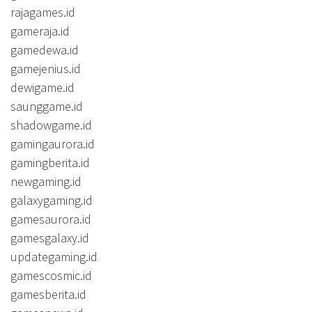
rajagames.id
gameraja.id
gamedewa.id
gamejenius.id
dewigame.id
saunggame.id
shadowgame.id
gamingaurora.id
gamingberita.id
newgaming.id
galaxygaming.id
gamesaurora.id
gamesgalaxy.id
updategaming.id
gamescosmic.id
gamesberita.id