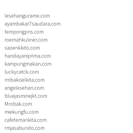
lesehangurame.com
ayambakar7saudara.com
tempongpns.com
roemahkuliner.com
saoenkkito.com
handayaniprima.com
kampungmakan.com
luckycatck.com
rmbakoelkita.com
angelesehan.com
bluejasminejkt.com
Mrobak.com
miekungfu.com
cafetemankita.com
rmjasabundo.com