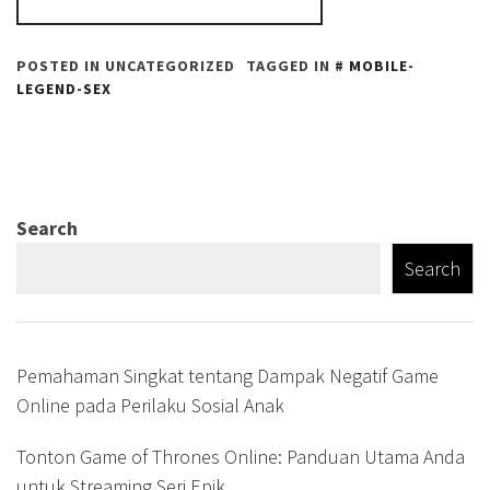
POSTED IN UNCATEGORIZED
TAGGED IN
MOBILE-
LEGEND-SEX
Search
Search
Pemahaman Singkat tentang Dampak Negatif Game
Online pada Perilaku Sosial Anak
Tonton Game of Thrones Online: Panduan Utama Anda
untuk Streaming Seri Epik