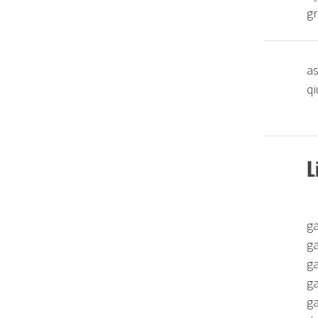
gr
a
qi
L
ga
g
g
g
g