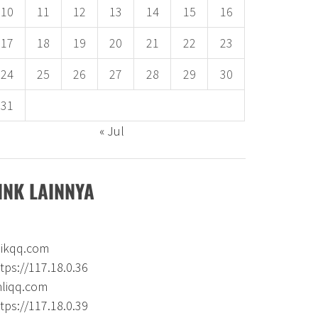
10
11
12
13
14
15
16
17
18
19
20
21
22
23
24
25
26
27
28
29
30
31
« Jul
INK LAINNYA
sikqq.com
tps://117.18.0.36
hliqq.com
tps://117.18.0.39