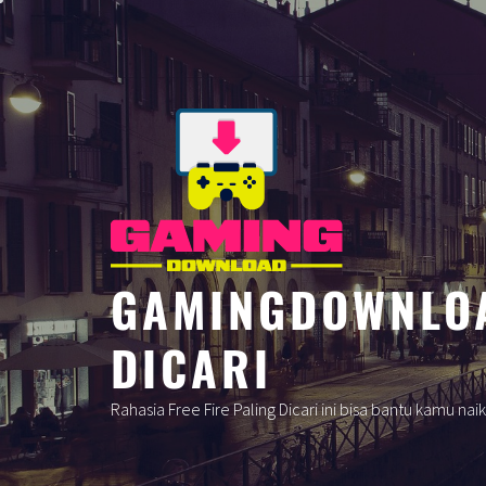
Skip
to
content
GAMINGDOWNLOAD
DICARI
Rahasia Free Fire Paling Dicari ini bisa bantu kamu nai