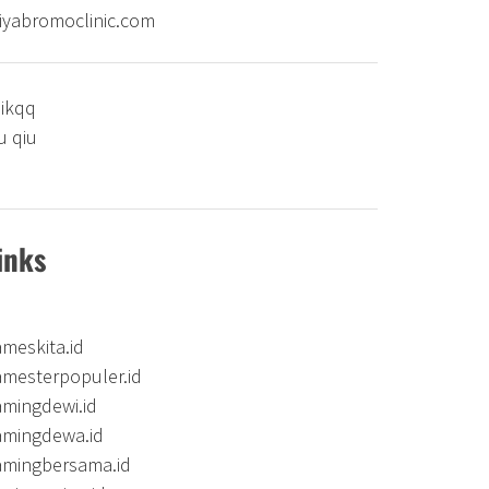
iyabromoclinic.com
sikqq
u qiu
inks
meskita.id
amesterpopuler.id
amingdewi.id
amingdewa.id
amingbersama.id