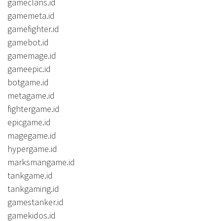
gameclans.id
gamemeta.id
gamefighter.id
gamebot.id
gamemage.id
gameepic.id
botgame.id
metagame.id
fightergame.id
epicgame.id
magegame.id
hypergame.id
marksmangame.id
tankgame.id
tankgaming.id
gamestanker.id
gamekidos.id