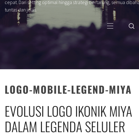
cepat. Dari setting optimal hingga strategi bertarung, semua dibah
tuntas dan jelas.
Primary
Menu
LOGO-MOBILE-LEGEND-MIYA
EVOLUSI LOGO IKONIK MIYA
DALAM LEGENDA SELULER