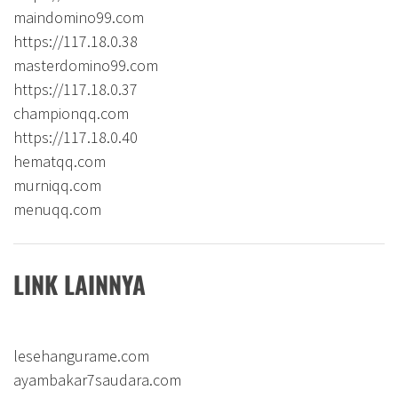
maindomino99.com
https://117.18.0.38
masterdomino99.com
https://117.18.0.37
championqq.com
https://117.18.0.40
hematqq.com
murniqq.com
menuqq.com
LINK LAINNYA
lesehangurame.com
ayambakar7saudara.com