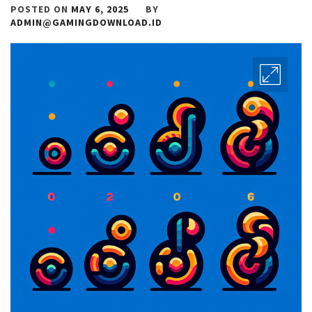
POSTED ON
MAY 6, 2025
BY
ADMIN@GAMINGDOWNLOAD.ID