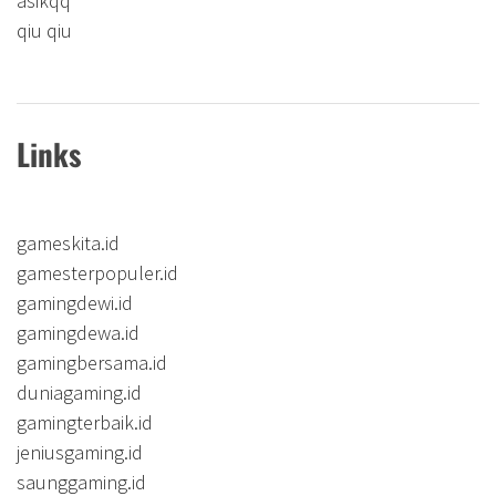
asikqq
qiu qiu
Links
gameskita.id
gamesterpopuler.id
gamingdewi.id
gamingdewa.id
gamingbersama.id
duniagaming.id
gamingterbaik.id
jeniusgaming.id
saunggaming.id