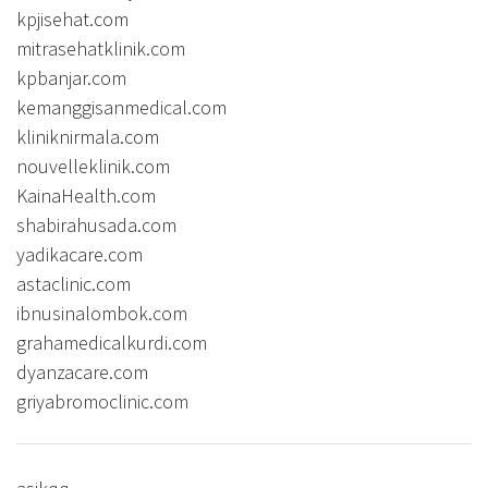
kpjisehat.com
mitrasehatklinik.com
kpbanjar.com
kemanggisanmedical.com
kliniknirmala.com
nouvelleklinik.com
KainaHealth.com
shabirahusada.com
yadikacare.com
astaclinic.com
ibnusinalombok.com
grahamedicalkurdi.com
dyanzacare.com
griyabromoclinic.com