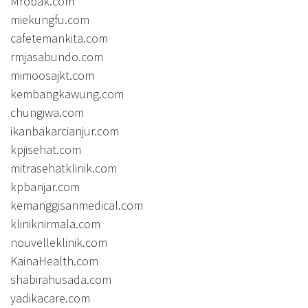
Mrobak.com
miekungfu.com
cafetemankita.com
rmjasabundo.com
mimoosajkt.com
kembangkawung.com
chungiwa.com
ikanbakarcianjur.com
kpjisehat.com
mitrasehatklinik.com
kpbanjar.com
kemanggisanmedical.com
kliniknirmala.com
nouvelleklinik.com
KainaHealth.com
shabirahusada.com
yadikacare.com