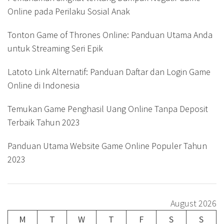
Online pada Perilaku Sosial Anak
Tonton Game of Thrones Online: Panduan Utama Anda
untuk Streaming Seri Epik
Latoto Link Alternatif: Panduan Daftar dan Login Game
Online di Indonesia
Temukan Game Penghasil Uang Online Tanpa Deposit
Terbaik Tahun 2023
Panduan Utama Website Game Online Populer Tahun
2023
August 2026
M
T
W
T
F
S
S