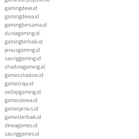
gamingdewi.id
gamingdewa.id
gamingbersama.id
duniagaming.id
gamingterbaik.id
jeniusgaming.id
saunggaming.id
shadowgaming.id
gamesshadow.id
gamesraja.id
sedapgaming.id
gamesdewa.id
gamesjenius.id
gamesterbaik.id
dewagames.id
saunggames.id