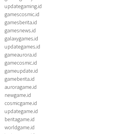
updategaming.id
gamescosmic.id
gamesberita.id
gamesnews.id
galaxygames.id
updategames.id
gameaurora.id
gamecosmic.id
gameupdate.id
gameberita.id
auroragame.id
newgame.id
cosmicgame.id
updategame.id
beritagame.id
worldgame.id