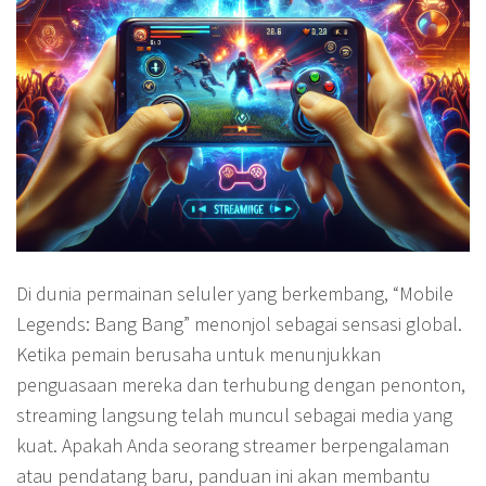
Di dunia permainan seluler yang berkembang, “Mobile
Legends: Bang Bang” menonjol sebagai sensasi global.
Ketika pemain berusaha untuk menunjukkan
penguasaan mereka dan terhubung dengan penonton,
streaming langsung telah muncul sebagai media yang
kuat. Apakah Anda seorang streamer berpengalaman
atau pendatang baru, panduan ini akan membantu