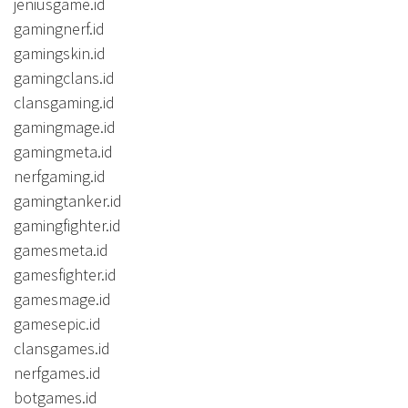
jeniusgame.id
gamingnerf.id
gamingskin.id
gamingclans.id
clansgaming.id
gamingmage.id
gamingmeta.id
nerfgaming.id
gamingtanker.id
gamingfighter.id
gamesmeta.id
gamesfighter.id
gamesmage.id
gamesepic.id
clansgames.id
nerfgames.id
botgames.id