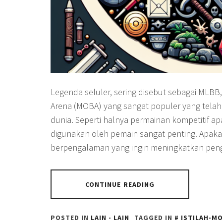
Legenda seluler, sering disebut sebagai MLBB,
Arena (MOBA) yang sangat populer yang telah
dunia. Seperti halnya permainan kompetitif a
digunakan oleh pemain sangat penting. Apak
berpengalaman yang ingin meningkatkan pe
CONTINUE READING
POSTED IN
LAIN - LAIN
TAGGED IN
ISTILAH-M