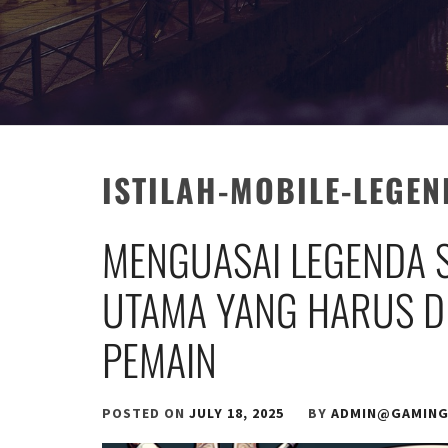
ISTILAH-MOBILE-LEGEN
MENGUASAI LEGENDA S
UTAMA YANG HARUS DI
PEMAIN
POSTED ON
JULY 18, 2025
BY
ADMIN@GAMING