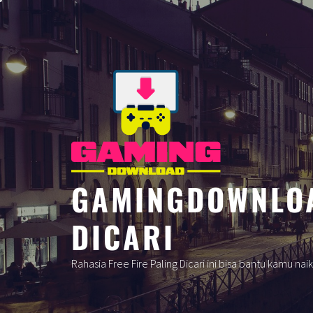
Skip
to
content
GAMINGDOWNLOAD
DICARI
Rahasia Free Fire Paling Dicari ini bisa bantu kamu nai