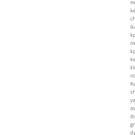
m
k
c
ik
k
mi
k
k
kl
no
K
s
y
as
i
g
d