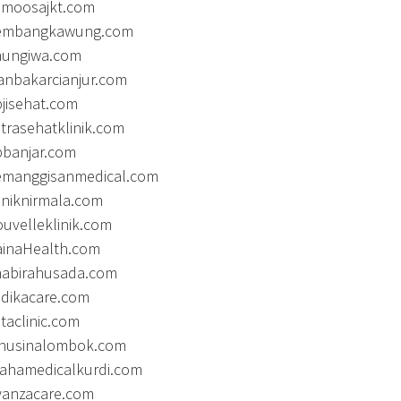
imoosajkt.com
embangkawung.com
hungiwa.com
anbakarcianjur.com
pjisehat.com
trasehatklinik.com
pbanjar.com
emanggisanmedical.com
iniknirmala.com
uvelleklinik.com
ainaHealth.com
habirahusada.com
adikacare.com
taclinic.com
bnusinalombok.com
rahamedicalkurdi.com
yanzacare.com