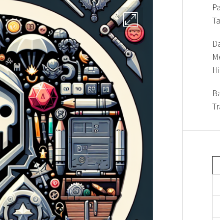
P
T
D
M
H
B
T