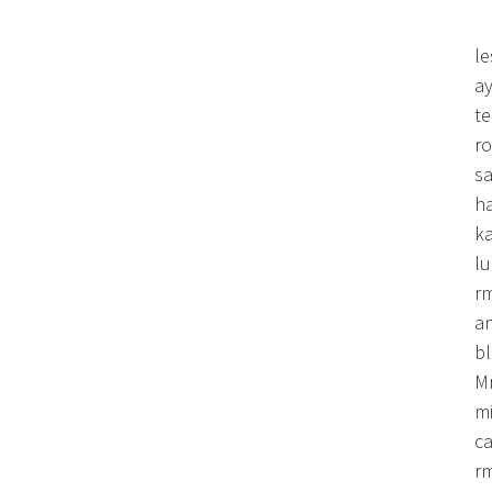
l
a
t
r
s
h
k
l
r
a
b
M
m
c
r