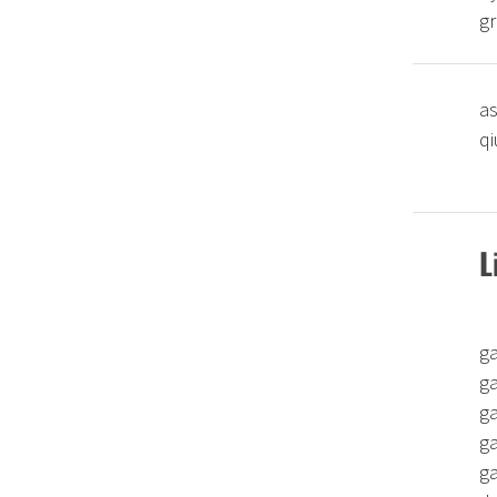
gr
a
qi
L
ga
g
g
g
g