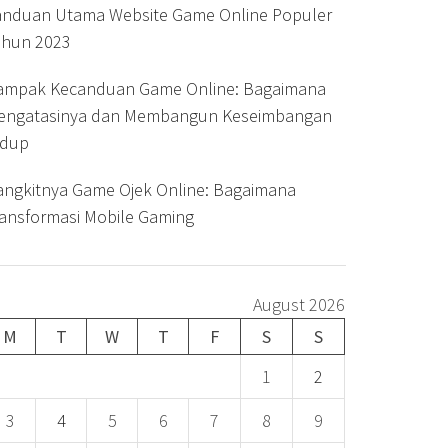
anduan Utama Website Game Online Populer
ahun 2023
ampak Kecanduan Game Online: Bagaimana
engatasinya dan Membangun Keseimbangan
idup
angkitnya Game Ojek Online: Bagaimana
ransformasi Mobile Gaming
August 2026
M
T
W
T
F
S
S
1
2
3
4
5
6
7
8
9