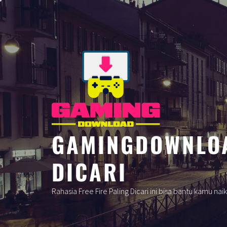
Skip
to
content
GAMINGDOWNLOAD
DICARI
Rahasia Free Fire Paling Dicari ini bisa bantu kamu nai