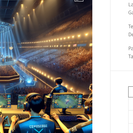
La
G
T
D
P
T