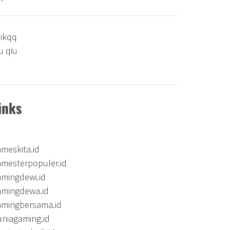
sikqq
u qiu
inks
meskita.id
amesterpopuler.id
amingdewi.id
amingdewa.id
amingbersama.id
uniagaming.id