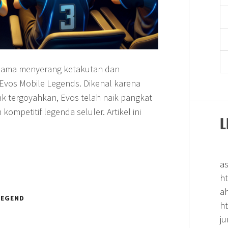
a nama menyerang ketakutan dan
 Evos Mobile Legends. Dikenal karena
ak tergoyahkan, Evos telah naik pangkat
mpetitif legenda seluler. Artikel ini
L
a
ht
a
LEGEND
ht
ju