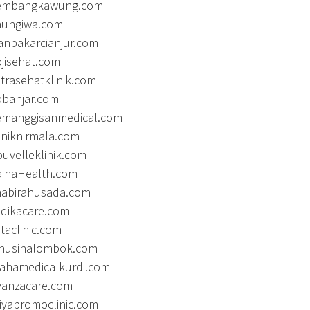
embangkawung.com
hungiwa.com
anbakarcianjur.com
pjisehat.com
trasehatklinik.com
pbanjar.com
emanggisanmedical.com
iniknirmala.com
uvelleklinik.com
ainaHealth.com
habirahusada.com
adikacare.com
taclinic.com
bnusinalombok.com
rahamedicalkurdi.com
yanzacare.com
iyabromoclinic.com