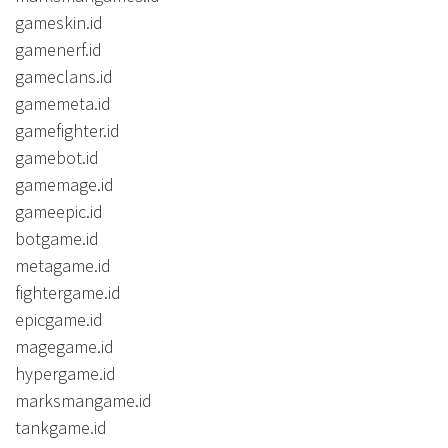
gameskin.id
gamenerf.id
gameclans.id
gamemeta.id
gamefighter.id
gamebot.id
gamemage.id
gameepic.id
botgame.id
metagame.id
fightergame.id
epicgame.id
magegame.id
hypergame.id
marksmangame.id
tankgame.id