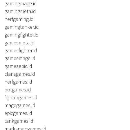
gamingmage.id
gamingmeta.id
nerfgaming.id
gamingtanker.id
gamingfighter.id
gamesmeta.id
gamesfighter.id
gamesmage.id
gamesepic.id
clansgames.id
nerfgames.id
botgames.id
fightergames.id
magegames.id
epicgames.id
tankgames.id
marksmangames.id