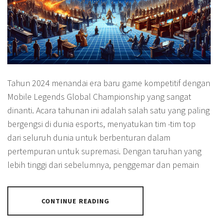
Tahun 2024 menandai era baru game kompetitif dengan
Mobile Legends Global Championship yang sangat
dinanti. Acara tahunan ini adalah salah satu yang paling
bergengsi di dunia esports, menyatukan tim -tim top
dari seluruh dunia untuk berbenturan dalam
pertempuran untuk supremasi. Dengan taruhan yang
lebih tinggi dari sebelumnya, penggemar dan pemain
CONTINUE READING