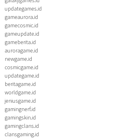
galaxygames.id
updategames.id
gameaurora.id
gamecosmic.id
gameupdate.id
gameberita.id
auroragame.id
newgame.id
cosmicgame.id
updategame.id
beritagame.id
worldgame.id
jeniusgame.id
gamingnerf.id
gamingskin.id
gamingclans.id
clansgaming.id