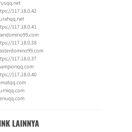
rusqq.net
tps://117.18.0.42
urahqq.net
tps://117.18.0.41
aindomino99.com
tps://117.18.0.38
asterdomino99.com
tps://117.18.0.37
hampionqq.com
tps://117.18.0.40
ematqq.com
urniqq.com
enuqq.com
INK LAINNYA