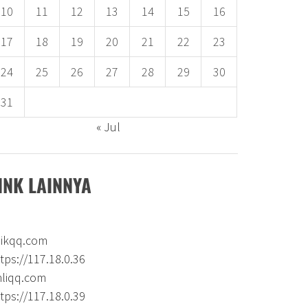
10
11
12
13
14
15
16
17
18
19
20
21
22
23
24
25
26
27
28
29
30
31
« Jul
INK LAINNYA
sikqq.com
tps://117.18.0.36
hliqq.com
tps://117.18.0.39