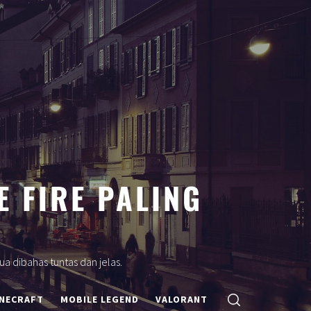
 FIRE PALING
mua dibahas tuntas dan jelas.
NECRAFT
MOBILE LEGEND
VALORANT