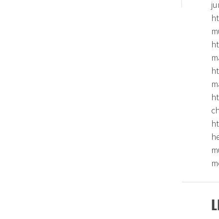
ju
ht
m
ht
m
ht
m
ht
c
ht
h
m
m
L