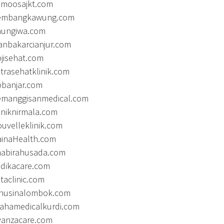
imoosajkt.com
embangkawung.com
hungiwa.com
anbakarcianjur.com
pjisehat.com
trasehatklinik.com
pbanjar.com
emanggisanmedical.com
iniknirmala.com
uvelleklinik.com
ainaHealth.com
habirahusada.com
adikacare.com
taclinic.com
bnusinalombok.com
rahamedicalkurdi.com
yanzacare.com