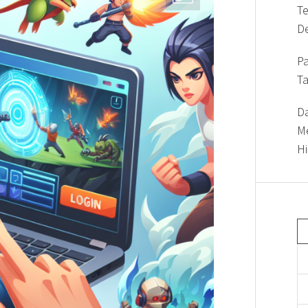
T
D
P
T
D
M
H