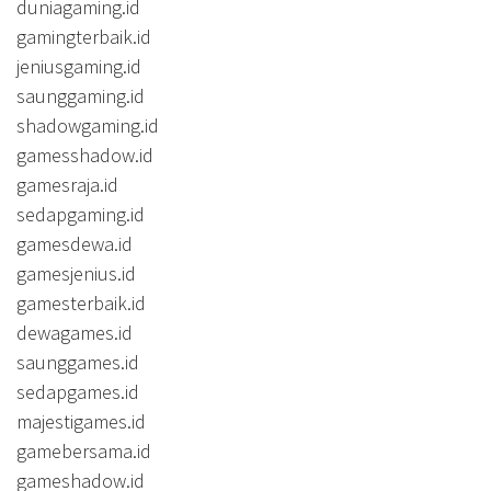
duniagaming.id
gamingterbaik.id
jeniusgaming.id
saunggaming.id
shadowgaming.id
gamesshadow.id
gamesraja.id
sedapgaming.id
gamesdewa.id
gamesjenius.id
gamesterbaik.id
dewagames.id
saunggames.id
sedapgames.id
majestigames.id
gamebersama.id
gameshadow.id