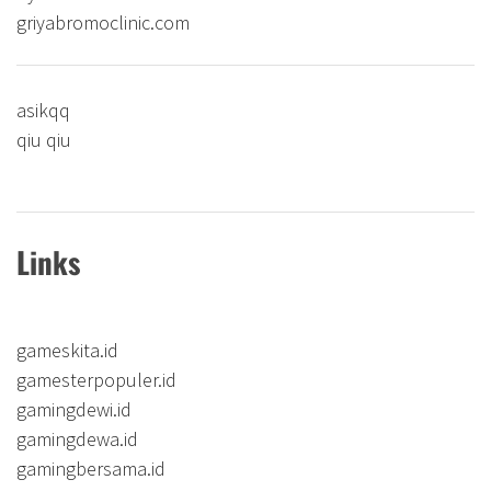
griyabromoclinic.com
asikqq
qiu qiu
Links
gameskita.id
gamesterpopuler.id
gamingdewi.id
gamingdewa.id
gamingbersama.id