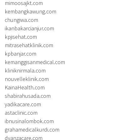
mimoosajkt.com
kembangkawung.com
chungiwa.com
ikanbakarcianjur.com
kpjisehat.com
mitrasehatklinik.com
kpbanjar.com
kemanggisanmedical.com
kliniknirmala.com
nouvelleklinik.com
KainaHealth.com
shabirahusada.com
yadikacare.com
astaclinic.com
ibnusinalombok.com
grahamedicalkurdi.com
dyanzacare.com