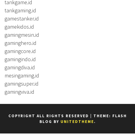
tankgame.id
tankgaming.id
gamestanker.id
gamekidos.id
gamingmesin.id
gaminghero.id
gamingcore.id
gamingindo.id
gamingdiva.id
mesingaming.id
gamingsuper.id
gamingviva.id
COPYRIGHT ALL RIGHTS RESERVED
|
THEME: FLASH
BLOG BY
UNITEDTHEME
.