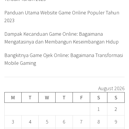
Panduan Utama Website Game Online Populer Tahun
2023
Dampak Kecanduan Game Online: Bagaimana
Mengatasinya dan Membangun Keseimbangan Hidup
Bangkitnya Game Ojek Online: Bagaimana Transformasi
Mobile Gaming
August 2026
M
T
W
T
F
S
S
1
2
3
4
5
6
7
8
9