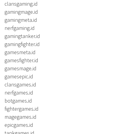
clansgaming.id
gamingmage.id
gamingmeta.id
nerfgaming.id
gamingtanker.id
gamingfighter.id
gamesmeta.id
gamesfighter.id
gamesmage.id
gamesepic.id
clansgames.id
nerfgames.id
botgames.id
fightergames.id
magegames.id
epicgames.id
tankgames.id