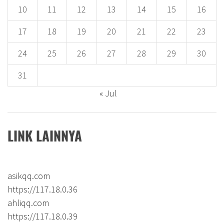
10
11
12
13
14
15
16
17
18
19
20
21
22
23
24
25
26
27
28
29
30
31
« Jul
LINK LAINNYA
asikqq.com
https://117.18.0.36
ahliqq.com
https://117.18.0.39