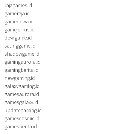
rajagames.id
gameraja.id
gamedewa.id
gamejenius.id
dewigame.id
saunggame.id
shadowgame.id
gamingaurora.id
gamingberita.id
newgaming.id
galaxygaming.id
gamesaurora.id
gamesgalaxy.id
updategaming.id
gamescosmic.id
gamesberita.id