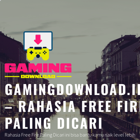
Skip
to
content
GAMINGDOWNLOAD.I
– RAHASIA FREE FIR
PALING DICARI
Rahasia Free Fire Paling Dicari ini bisa bantu kamu naik level lebih