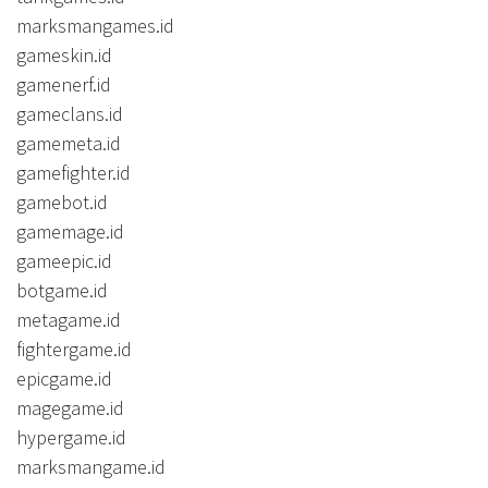
marksmangames.id
gameskin.id
gamenerf.id
gameclans.id
gamemeta.id
gamefighter.id
gamebot.id
gamemage.id
gameepic.id
botgame.id
metagame.id
fightergame.id
epicgame.id
magegame.id
hypergame.id
marksmangame.id