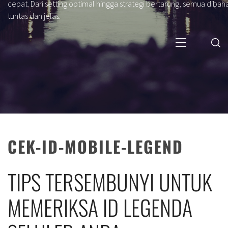
cepat. Dari setting optimal hingga strategi bertarung, semua dibah
tuntas dan jelas.
Primary
Menu
CEK-ID-MOBILE-LEGEND
TIPS TERSEMBUNYI UNTUK
MEMERIKSA ID LEGENDA