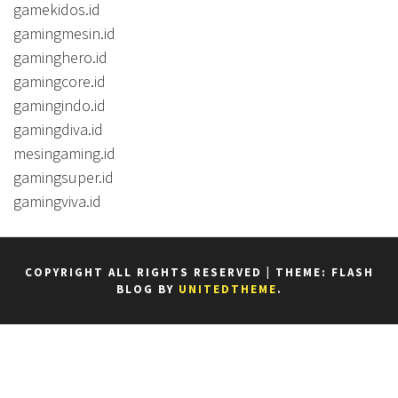
gamekidos.id
gamingmesin.id
gaminghero.id
gamingcore.id
gamingindo.id
gamingdiva.id
mesingaming.id
gamingsuper.id
gamingviva.id
COPYRIGHT ALL RIGHTS RESERVED
|
THEME: FLASH
BLOG BY
UNITEDTHEME
.