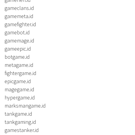
gameclans.id
gamemeta.id
gamefighter.id
gamebot.id
gamemage.id
gameepic.id
botgame.id
metagame.id
fightergame.id
epicgame.id
magegame.id
hypergame.id
marksmangame.id
tankgame.id
tankgaming.id
gamestanker.id