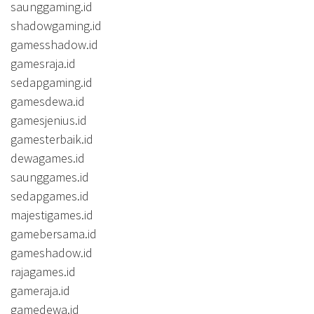
saunggaming.id
shadowgaming.id
gamesshadow.id
gamesraja.id
sedapgaming.id
gamesdewa.id
gamesjenius.id
gamesterbaik.id
dewagames.id
saunggames.id
sedapgames.id
majestigames.id
gamebersama.id
gameshadow.id
rajagames.id
gameraja.id
gamedewa.id