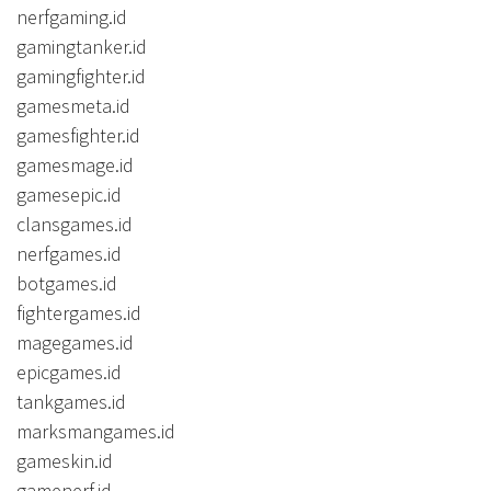
nerfgaming.id
gamingtanker.id
gamingfighter.id
gamesmeta.id
gamesfighter.id
gamesmage.id
gamesepic.id
clansgames.id
nerfgames.id
botgames.id
fightergames.id
magegames.id
epicgames.id
tankgames.id
marksmangames.id
gameskin.id
gamenerf.id