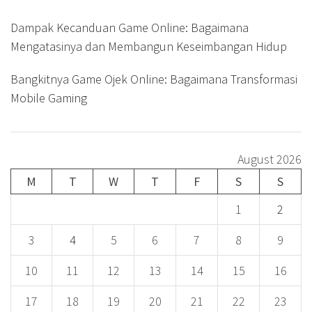
Dampak Kecanduan Game Online: Bagaimana
Mengatasinya dan Membangun Keseimbangan Hidup
Bangkitnya Game Ojek Online: Bagaimana Transformasi
Mobile Gaming
August 2026
M
T
W
T
F
S
S
1
2
3
4
5
6
7
8
9
10
11
12
13
14
15
16
17
18
19
20
21
22
23