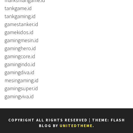
marksmangame.id
tankgame.id
tankgaming.id
gamestanker.id
gamekidos.id
gamingmesin.id
gaminghero.id
gamingcore.id
gamingindo.id
gamingdiva.id
mesingaming.id
gamingsuper.id
gamingviva.id
COPYRIGHT ALL RIGHTS RESERVED
|
THEME: FLASH
BLOG BY
UNITEDTHEME
.