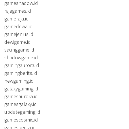
gameshadow.id
rajagames.id
gameraja.id
gamedewa.id
gamejenius.id
dewigame.id
saunggame.id
shadowgame.id
gamingaurora.id
gamingberita.id
newgaming.id
galaxygaming.id
gamesaurora.id
gamesgalaxy.id
updategaming.id
gamescosmic.id
gamesberita.id