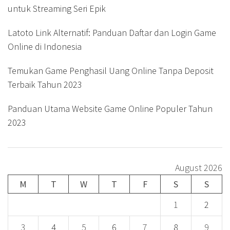
untuk Streaming Seri Epik
Latoto Link Alternatif: Panduan Daftar dan Login Game
Online di Indonesia
Temukan Game Penghasil Uang Online Tanpa Deposit
Terbaik Tahun 2023
Panduan Utama Website Game Online Populer Tahun
2023
August 2026
M
T
W
T
F
S
S
1
2
3
4
5
6
7
8
9