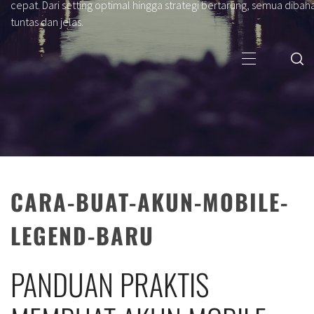
cepat. Dari setting optimal hingga strategi bertarung, semua dibah
tuntas dan jelas.
Primary
Menu
CARA-BUAT-AKUN-MOBILE-
LEGEND-BARU
PANDUAN PRAKTIS