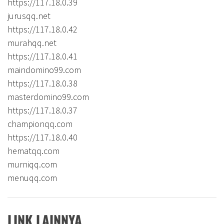
https://117.18.0.39
jurusqq.net
https://117.18.0.42
murahqq.net
https://117.18.0.41
maindomino99.com
https://117.18.0.38
masterdomino99.com
https://117.18.0.37
championqq.com
https://117.18.0.40
hematqq.com
murniqq.com
menuqq.com
LINK LAINNYA