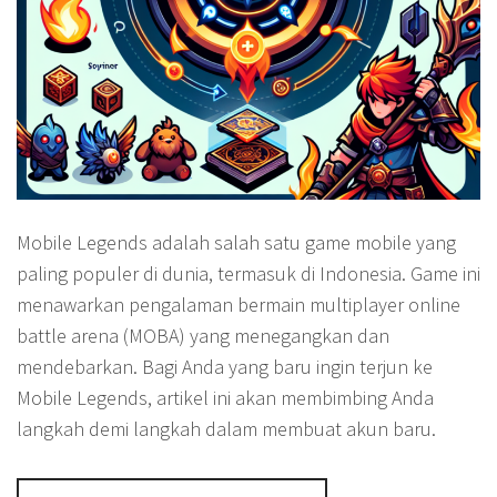
Mobile Legends adalah salah satu game mobile yang
paling populer di dunia, termasuk di Indonesia. Game ini
menawarkan pengalaman bermain multiplayer online
battle arena (MOBA) yang menegangkan dan
mendebarkan. Bagi Anda yang baru ingin terjun ke
Mobile Legends, artikel ini akan membimbing Anda
langkah demi langkah dalam membuat akun baru.