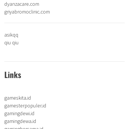
dyanzacare.com
griyabromoclinic.com
asikqq
qiu qiu
Links
gameskita.id
gamesterpopuler.id
gamingdewi.id
gamingdewa.id
gamingbersama.id