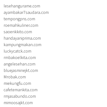
lesehangurame.com
ayambakar7saudara.com
tempongpns.com
roemahkuliner.com
saoenkkito.com
handayaniprima.com
kampungmakan.com
luckycatck.com
rmbakoelkita.com
angelesehan.com
bluejasminejkt.com
Mrobak.com
miekungfu.com
cafetemankita.com
rmjasabundo.com
mimoosajkt.com