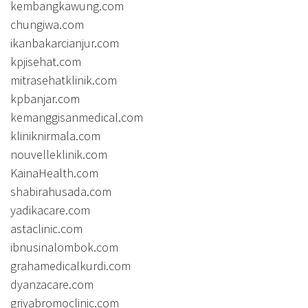
kembangkawung.com
chungiwa.com
ikanbakarcianjur.com
kpjisehat.com
mitrasehatklinik.com
kpbanjar.com
kemanggisanmedical.com
kliniknirmala.com
nouvelleklinik.com
KainaHealth.com
shabirahusada.com
yadikacare.com
astaclinic.com
ibnusinalombok.com
grahamedicalkurdi.com
dyanzacare.com
griyabromoclinic.com