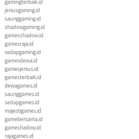
gamingterbaik.id
jeniusgaming.id
saunggaming.id
shadowgaming.id
gamesshadow.id
gamesraja.id
sedapgaming.id
gamesdewa.id
gamesjenius.id
gamesterbaik.id
dewagames.id
saunggames.id
sedapgames.id
majestigames.id
gamebersama.id
gameshadow.id
rajagames.id