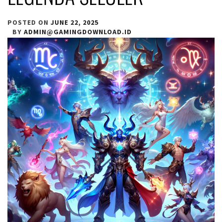
POSTED ON
JUNE 22, 2025
BY
ADMIN@GAMINGDOWNLOAD.ID