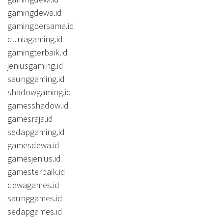
gamingdewa.id
gamingbersama.id
duniagaming.id
gamingterbaik.id
jeniusgaming.id
saunggaming.id
shadowgaming.id
gamesshadow.id
gamesraja.id
sedapgaming.id
gamesdewa.id
gamesjenius.id
gamesterbaik.id
dewagames.id
saunggames.id
sedapgames.id