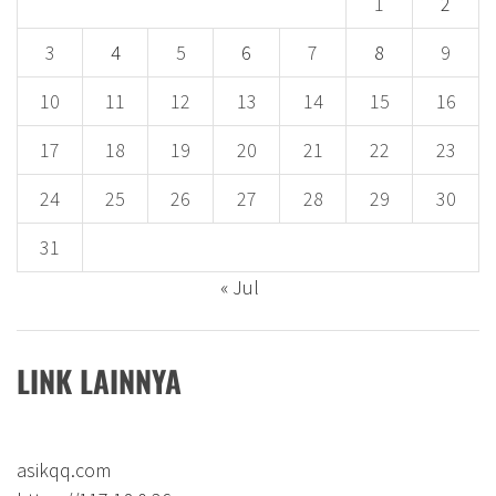
1
2
3
4
5
6
7
8
9
10
11
12
13
14
15
16
17
18
19
20
21
22
23
24
25
26
27
28
29
30
31
« Jul
LINK LAINNYA
asikqq.com