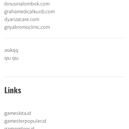
ibnusinalombok.com
grahamedicalkurdi.com
dyanzacare.com
griyabromoclinic.com
asikqq
qiu qiu
Links
gameskita.id
gamesterpopuler.id
gamingdewi.id