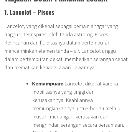
1.
Lancelot – Pisces
Lancelot, yang dikenal sebagai pemain anggar yang
anggun, terinspirasi oleh tanda astrologi Pisces.
Kelincahan dan fluiditasnya dalam pertempuran
mencerminkan elemen tanda – air. Lancelot unggul
dalam pertempuran dekat, memberikan serangan cepat
dan mematikan kepada lawan -lawannya.
Kemampuan:
Lancelot dikenal karena
mobilitasnya yang tinggi dan
kerusakannya. Keahliannya
memungkinkannya untuk berlari melalui
musuh, menangani kerusakan dan
menghindari serangan secara bersamaan.