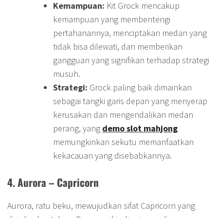
Kemampuan:
Kit Grock mencakup
kemampuan yang membentengi
pertahanannya, menciptakan medan yang
tidak bisa dilewati, dan memberikan
gangguan yang signifikan terhadap strategi
musuh.
Strategi:
Grock paling baik dimainkan
sebagai tangki garis depan yang menyerap
kerusakan dan mengendalikan medan
perang, yang
demo slot mahjong
memungkinkan sekutu memanfaatkan
kekacauan yang disebabkannya.
4.
Aurora – Capricorn
Aurora, ratu beku, mewujudkan sifat Capricorn yang