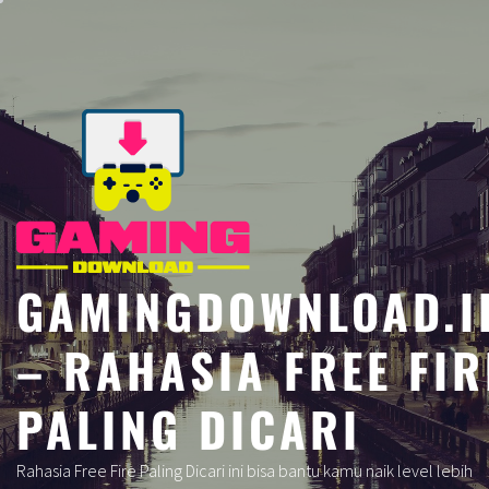
Skip
to
content
GAMINGDOWNLOAD.I
– RAHASIA FREE FIR
PALING DICARI
Rahasia Free Fire Paling Dicari ini bisa bantu kamu naik level lebih