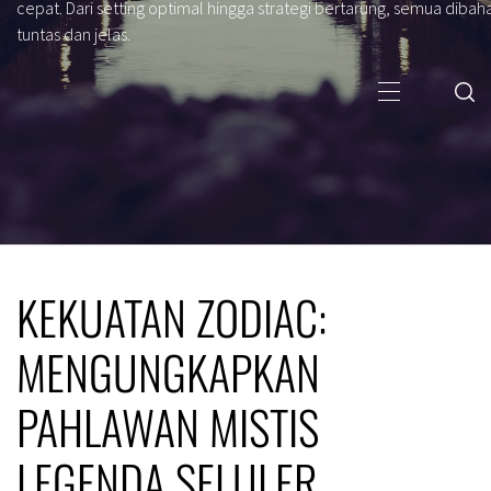
cepat. Dari setting optimal hingga strategi bertarung, semua dibah
tuntas dan jelas.
Primary
Menu
KEKUATAN ZODIAC:
MENGUNGKAPKAN
PAHLAWAN MISTIS
LEGENDA SELULER