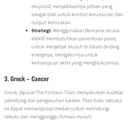
eksplosif, menjadikannya pilihan yang
sangat baik untuk kontrol kerumunan dan
output kerusakan.
Strategi:
Menggunakan Bencana secara
efektif membutuhkan penentuan posisi
untuk menjebak musuh di dalam dinding
energinya, mengaturnya untuk
kemampuan akhir yang menghukumnya.
3.
Grock – Cancer
Grock, dijuluki The Fortress Titan, menyalurkan kualitas
pelindung dan pengasuhan kanker. Titan batu raksasa
ini dapat memanipulasi medan untuk melindungi
sekutu dan mengganggu formasi musuh.