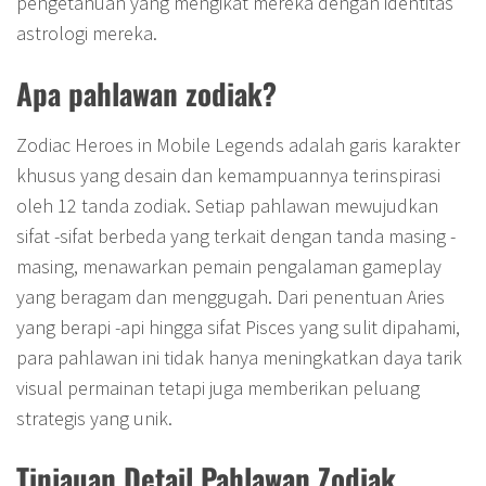
pengetahuan yang mengikat mereka dengan identitas
astrologi mereka.
Apa pahlawan zodiak?
Zodiac Heroes in Mobile Legends adalah garis karakter
khusus yang desain dan kemampuannya terinspirasi
oleh 12 tanda zodiak. Setiap pahlawan mewujudkan
sifat -sifat berbeda yang terkait dengan tanda masing -
masing, menawarkan pemain pengalaman gameplay
yang beragam dan menggugah. Dari penentuan Aries
yang berapi -api hingga sifat Pisces yang sulit dipahami,
para pahlawan ini tidak hanya meningkatkan daya tarik
visual permainan tetapi juga memberikan peluang
strategis yang unik.
Tinjauan Detail Pahlawan Zodiak