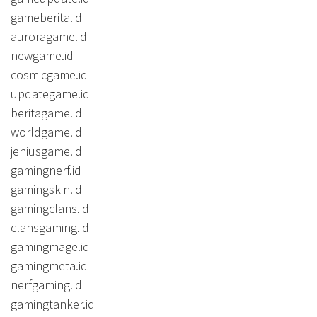
gameberita.id
auroragame.id
newgame.id
cosmicgame.id
updategame.id
beritagame.id
worldgame.id
jeniusgame.id
gamingnerf.id
gamingskin.id
gamingclans.id
clansgaming.id
gamingmage.id
gamingmeta.id
nerfgaming.id
gamingtanker.id