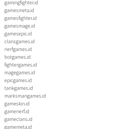
gamingfighter.id
gamesmeta.id
gamesfighter.id
gamesmage.id
gamesepic.id
clansgames.id
nerfgames.id
botgames.id
fightergames.id
magegames.id
epicgames.id
tankgames.id
marksmangames.id
gameskin.id
gamenerf.id
gameclans.id
gamemeta.id