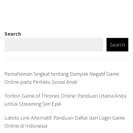
Search
Search
Pemahaman Singkat tentang Dampak Negatif Game
Online pada Perilaku Sosial Anak
Tonton Game of Thrones Online: Panduan Utama Anda
untuk Streaming Seri Epik
Latoto Link Alternatif: Panduan Daftar dan Login Game
Online di Indonesia