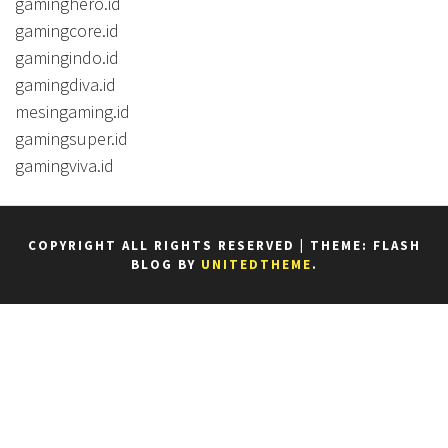
gaminghero.id
gamingcore.id
gamingindo.id
gamingdiva.id
mesingaming.id
gamingsuper.id
gamingviva.id
COPYRIGHT ALL RIGHTS RESERVED
|
THEME: FLASH
BLOG BY
UNITEDTHEME
.