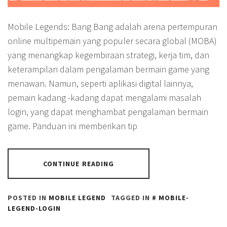
Mobile Legends: Bang Bang adalah arena pertempuran
online multipemain yang populer secara global (MOBA)
yang menangkap kegembiraan strategi, kerja tim, dan
keterampilan dalam pengalaman bermain game yang
menawan. Namun, seperti aplikasi digital lainnya,
pemain kadang -kadang dapat mengalami masalah
login, yang dapat menghambat pengalaman bermain
game. Panduan ini memberikan tip
CONTINUE READING
POSTED IN
MOBILE LEGEND
TAGGED IN
MOBILE-
LEGEND-LOGIN