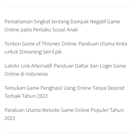
Pemahaman Singkat tentang Dampak Negatif Game
Online pada Perilaku Sosial Anak
Tonton Game of Thrones Online: Panduan Utama Anda
untuk Streaming Seri Epik
Latoto Link Alternatif: Panduan Daftar dan Login Game
Online di Indonesia
Temukan Game Penghasil Uang Online Tanpa Deposit
Terbaik Tahun 2023
Panduan Utama Website Game Online Populer Tahun
2023