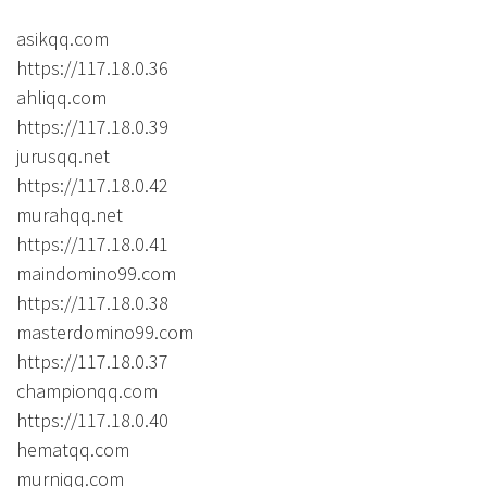
asikqq.com
https://117.18.0.36
ahliqq.com
https://117.18.0.39
jurusqq.net
https://117.18.0.42
murahqq.net
https://117.18.0.41
maindomino99.com
https://117.18.0.38
masterdomino99.com
https://117.18.0.37
championqq.com
https://117.18.0.40
hematqq.com
murniqq.com