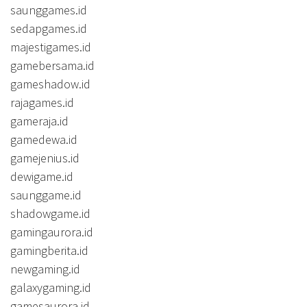
saunggames.id
sedapgames.id
majestigames.id
gamebersama.id
gameshadow.id
rajagames.id
gameraja.id
gamedewa.id
gamejenius.id
dewigame.id
saunggame.id
shadowgame.id
gamingaurora.id
gamingberita.id
newgaming.id
galaxygaming.id
gamesaurora.id