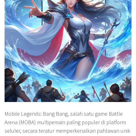
Mobile Legends: Bang Bang, salah satu game Battle
Arena (MOBA) multipemain paling populer di platform
seluler, secara teratur memperkenalkan pahlawan unik