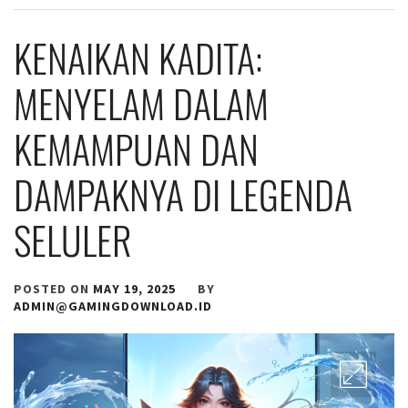
KENAIKAN KADITA:
MENYELAM DALAM
KEMAMPUAN DAN
DAMPAKNYA DI LEGENDA
SELULER
POSTED ON
MAY 19, 2025
BY
ADMIN@GAMINGDOWNLOAD.ID