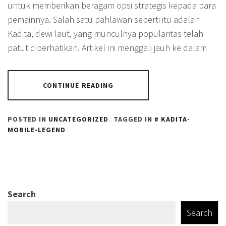
untuk memberikan beragam opsi strategis kepada para
pemainnya. Salah satu pahlawan seperti itu adalah
Kadita, dewi laut, yang munculnya popularitas telah
patut diperhatikan. Artikel ini menggali jauh ke dalam
CONTINUE READING
POSTED IN
UNCATEGORIZED
TAGGED IN
KADITA-
MOBILE-LEGEND
Search
Search