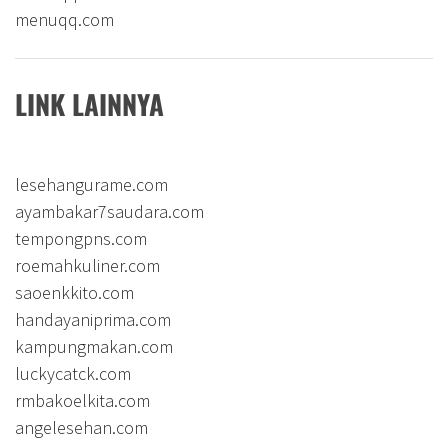
menuqq.com
LINK LAINNYA
lesehangurame.com
ayambakar7saudara.com
tempongpns.com
roemahkuliner.com
saoenkkito.com
handayaniprima.com
kampungmakan.com
luckycatck.com
rmbakoelkita.com
angelesehan.com