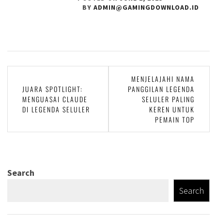
BY
ADMIN@GAMINGDOWNLOAD.ID
Post
MENJELAJAHI NAMA
JUARA SPOTLIGHT:
PANGGILAN LEGENDA
navigation
MENGUASAI CLAUDE
SELULER PALING
DI LEGENDA SELULER
KEREN UNTUK
PEMAIN TOP
Search
Search