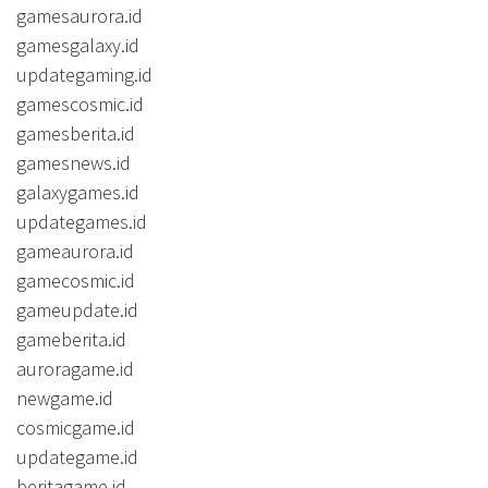
gamesaurora.id
gamesgalaxy.id
updategaming.id
gamescosmic.id
gamesberita.id
gamesnews.id
galaxygames.id
updategames.id
gameaurora.id
gamecosmic.id
gameupdate.id
gameberita.id
auroragame.id
newgame.id
cosmicgame.id
updategame.id
beritagame.id