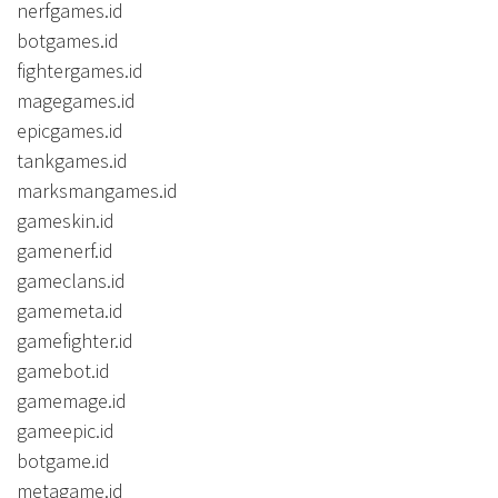
nerfgames.id
botgames.id
fightergames.id
magegames.id
epicgames.id
tankgames.id
marksmangames.id
gameskin.id
gamenerf.id
gameclans.id
gamemeta.id
gamefighter.id
gamebot.id
gamemage.id
gameepic.id
botgame.id
metagame.id