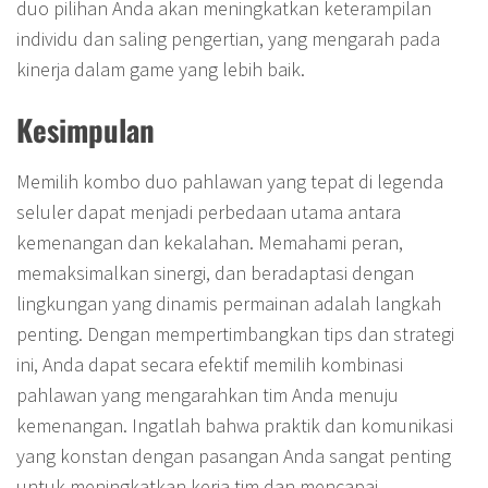
duo pilihan Anda akan meningkatkan keterampilan
individu dan saling pengertian, yang mengarah pada
kinerja dalam game yang lebih baik.
Kesimpulan
Memilih kombo duo pahlawan yang tepat di legenda
seluler dapat menjadi perbedaan utama antara
kemenangan dan kekalahan. Memahami peran,
memaksimalkan sinergi, dan beradaptasi dengan
lingkungan yang dinamis permainan adalah langkah
penting. Dengan mempertimbangkan tips dan strategi
ini, Anda dapat secara efektif memilih kombinasi
pahlawan yang mengarahkan tim Anda menuju
kemenangan. Ingatlah bahwa praktik dan komunikasi
yang konstan dengan pasangan Anda sangat penting
untuk meningkatkan kerja tim dan mencapai