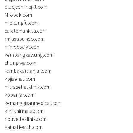
bluejasminejkt.com
Mrobak.com
miekungfu.com
cafetemankita.com
rmjasabundo.com
mimoosajkt.com
kembangkawung.com
chungiwa.com
ikanbakarcianjur.com
kpjisehat.com
mitrasehatklinik.com
kpbanjar.com
kemanggisanmedical.com
kliniknirmala.com
nouvelleklinik.com
KainaHealth.com