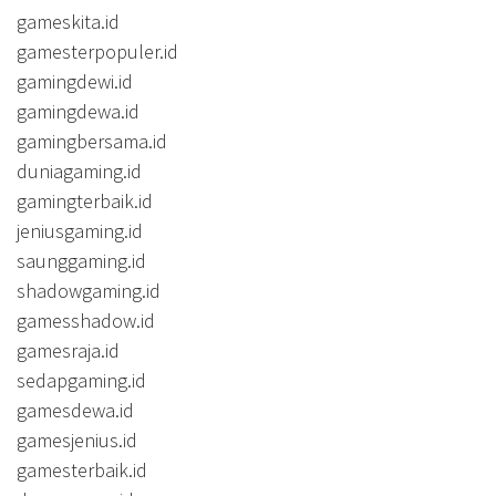
gameskita.id
gamesterpopuler.id
gamingdewi.id
gamingdewa.id
gamingbersama.id
duniagaming.id
gamingterbaik.id
jeniusgaming.id
saunggaming.id
shadowgaming.id
gamesshadow.id
gamesraja.id
sedapgaming.id
gamesdewa.id
gamesjenius.id
gamesterbaik.id