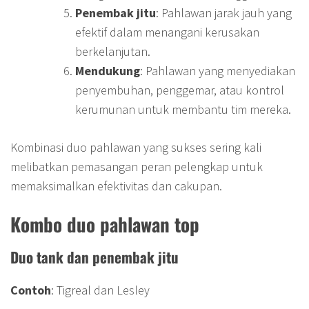
Penembak jitu
: Pahlawan jarak jauh yang
efektif dalam menangani kerusakan
berkelanjutan.
Mendukung
: Pahlawan yang menyediakan
penyembuhan, penggemar, atau kontrol
kerumunan untuk membantu tim mereka.
Kombinasi duo pahlawan yang sukses sering kali
melibatkan pemasangan peran pelengkap untuk
memaksimalkan efektivitas dan cakupan.
Kombo duo pahlawan top
Duo tank dan penembak jitu
Contoh
: Tigreal dan Lesley