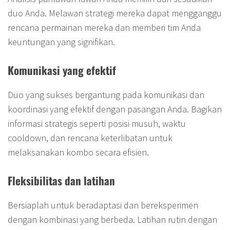
duo Anda. Melawan strategi mereka dapat mengganggu
rencana permainan mereka dan memberi tim Anda
keuntungan yang signifikan.
Komunikasi yang efektif
Duo yang sukses bergantung pada komunikasi dan
koordinasi yang efektif dengan pasangan Anda. Bagikan
informasi strategis seperti posisi musuh, waktu
cooldown, dan rencana keterlibatan untuk
melaksanakan kombo secara efisien.
Fleksibilitas dan latihan
Bersiaplah untuk beradaptasi dan bereksperimen
dengan kombinasi yang berbeda. Latihan rutin dengan