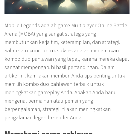
Mobile Legends adalah game Multiplayer Online Battle
Arena (MOBA) yang sangat strategis yang
membutuhkan kerja tim, keterampilan, dan strategi.
Salah satu kunci untuk sukses adalah menemukan
kombo duo pahlawan yang tepat, karena mereka dapat
sangat mempengaruhi hasil pertandingan. Dalam
artikel ini, kami akan memberi Anda tips penting untuk
memilih kombo duo pahlawan terbaik untuk
meningkatkan gameplay Anda. Apakah Anda baru
mengenal permainan atau pemain yang
berpengalaman, strategi ini akan meningkatkan
pengalaman legenda seluler Anda.