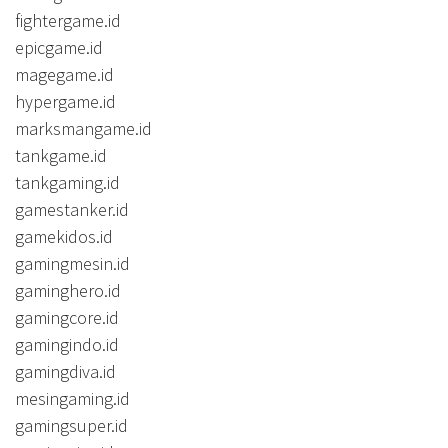
fightergame.id
epicgame.id
magegame.id
hypergame.id
marksmangame.id
tankgame.id
tankgaming.id
gamestanker.id
gamekidos.id
gamingmesin.id
gaminghero.id
gamingcore.id
gamingindo.id
gamingdiva.id
mesingaming.id
gamingsuper.id