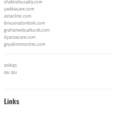
shabirahusada.com
yadikacare.com
astaclinic.com
ibnusinalombok.com
grahamedicalkurdi.com
dyanzacare.com
griyabromoclinic.com
asikqq
qiu qiu
Links