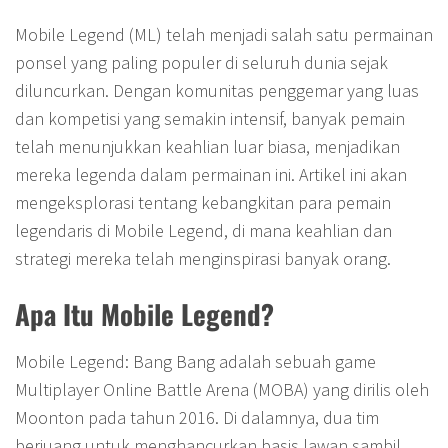
Mobile Legend (ML) telah menjadi salah satu permainan
ponsel yang paling populer di seluruh dunia sejak
diluncurkan. Dengan komunitas penggemar yang luas
dan kompetisi yang semakin intensif, banyak pemain
telah menunjukkan keahlian luar biasa, menjadikan
mereka legenda dalam permainan ini. Artikel ini akan
mengeksplorasi tentang kebangkitan para pemain
legendaris di Mobile Legend, di mana keahlian dan
strategi mereka telah menginspirasi banyak orang.
Apa Itu Mobile Legend?
Mobile Legend: Bang Bang adalah sebuah game
Multiplayer Online Battle Arena (MOBA) yang dirilis oleh
Moonton pada tahun 2016. Di dalamnya, dua tim
berjuang untuk menghancurkan basis lawan sambil