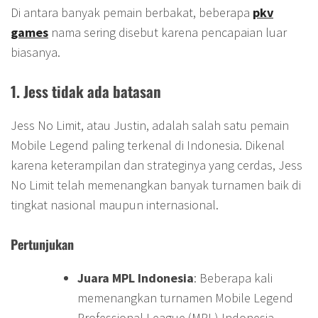
Di antara banyak pemain berbakat, beberapa
pkv
games
nama sering disebut karena pencapaian luar
biasanya.
1. Jess tidak ada batasan
Jess No Limit, atau Justin, adalah salah satu pemain
Mobile Legend paling terkenal di Indonesia. Dikenal
karena keterampilan dan strateginya yang cerdas, Jess
No Limit telah memenangkan banyak turnamen baik di
tingkat nasional maupun internasional.
Pertunjukan
Juara MPL Indonesia
: Beberapa kali
memenangkan turnamen Mobile Legend
Professional League (MPL) Indonesia.