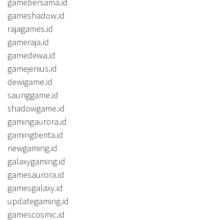
gamebersama.id
gameshadow.id
rajagames.id
gameraja.id
gamedewa.id
gamejenius.id
dewigame.id
saunggame.id
shadowgame.id
gamingaurora.id
gamingberita.id
newgaming.id
galaxygaming.id
gamesaurora.id
gamesgalaxy.id
updategaming.id
gamescosmic.id