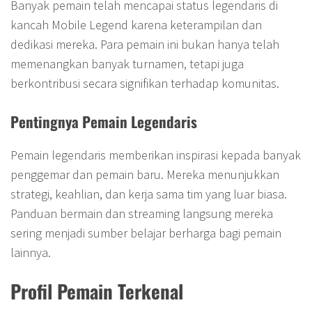
Banyak pemain telah mencapai status legendaris di
kancah Mobile Legend karena keterampilan dan
dedikasi mereka. Para pemain ini bukan hanya telah
memenangkan banyak turnamen, tetapi juga
berkontribusi secara signifikan terhadap komunitas.
Pentingnya Pemain Legendaris
Pemain legendaris memberikan inspirasi kepada banyak
penggemar dan pemain baru. Mereka menunjukkan
strategi, keahlian, dan kerja sama tim yang luar biasa.
Panduan bermain dan streaming langsung mereka
sering menjadi sumber belajar berharga bagi pemain
lainnya.
Profil Pemain Terkenal