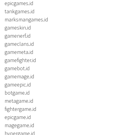
epicgames.id
tankgames.id
marksmangames.id
gameskin.id
gamenerf.id
gameclans.id
gamemeta.id
gamefighter.id
gamebot.id
gamemage.id
gameepic.id
botgame.id
metagame.id
fightergame.id
epicgame.id
magegame.id
hypergame.id