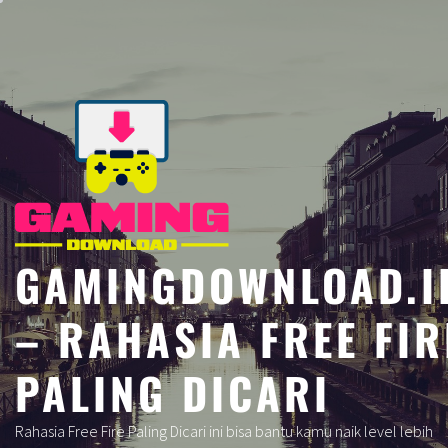
Skip
to
content
GAMINGDOWNLOAD.I
– RAHASIA FREE FIR
PALING DICARI
Rahasia Free Fire Paling Dicari ini bisa bantu kamu naik level lebih