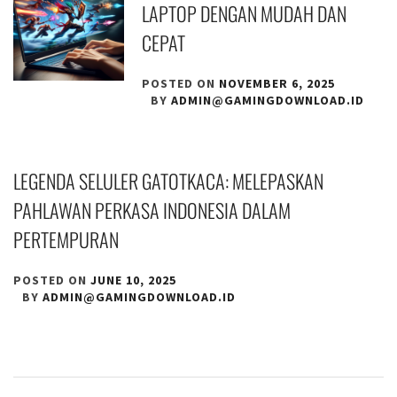
LAPTOP DENGAN MUDAH DAN
CEPAT
POSTED ON
NOVEMBER 6, 2025
BY
ADMIN@GAMINGDOWNLOAD.ID
LEGENDA SELULER GATOTKACA: MELEPASKAN
PAHLAWAN PERKASA INDONESIA DALAM
PERTEMPURAN
POSTED ON
JUNE 10, 2025
BY
ADMIN@GAMINGDOWNLOAD.ID