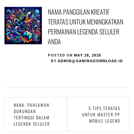
NAMA PANGGILAN KREATIF
TERATAS UNTUK MENINGKATKAN
PERMAINAN LEGENDA SELULER
ANDA
POSTED ON
MAY 28, 2025
BY
ADMIN@GAMINGDOWNLOAD.ID
Post
NANA: PAHLAWAN
5 TIPS TERATAS
DUKUNGAN
navigation
UNTUK MASTER PP
TERTINGGI DALAM
MOBILE LEGEND
LEGENDA SELULER