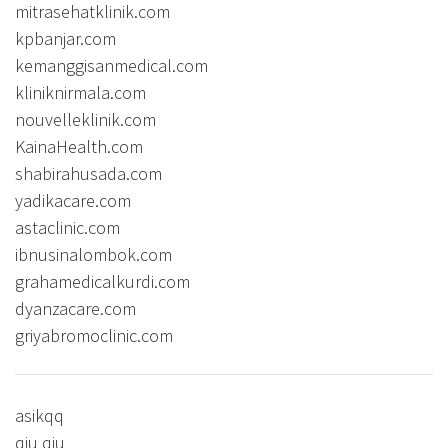
mitrasehatklinik.com
kpbanjar.com
kemanggisanmedical.com
kliniknirmala.com
nouvelleklinik.com
KainaHealth.com
shabirahusada.com
yadikacare.com
astaclinic.com
ibnusinalombok.com
grahamedicalkurdi.com
dyanzacare.com
griyabromoclinic.com
asikqq
qiu qiu