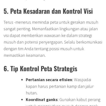
5. Peta Kesadaran dan Kontrol Visi
Terus -menerus memindai peta untuk gerakan musuh
sangat penting. Memanfaatkan lingkungan atau jalan
visi dapat memberikan wawasan ke dalam strategi
musuh dan potensi penyergapan. Selalu berkomunikasi
dengan tim Anda tentang posisi musuh untuk
memastikan keamanan.
6. Tip Kontrol Peta Strategis
Pertanian secara efisien
: Waspadai
kapan harus pertanian kamp dan jalur
hutan.
Koordinat ganks
: Gunakan kabut perang