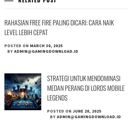
RELATED POST
RAHASIAN FREE FIRE PALING DICARI: CARA NAIK
LEVEL LEBIH CEPAT
POSTED ON
MARCH 30, 2025
BY
ADMIN@GAMINGDOWNLOAD.ID
STRATEGI UNTUK MENDOMINASI
MEDAN PERANG DI LORDS MOBILE
LEGENDS
POSTED ON
JUNE 28, 2025
BY
ADMIN@GAMINGDOWNLOAD.ID