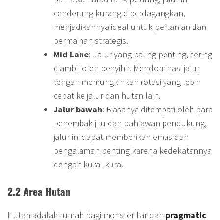
cenderung kurang diperdagangkan,
menjadikannya ideal untuk pertanian dan
permainan strategis.
Mid Lane
: Jalur yang paling penting, sering
diambil oleh penyihir. Mendominasi jalur
tengah memungkinkan rotasi yang lebih
cepat ke jalur dan hutan lain.
Jalur bawah
: Biasanya ditempati oleh para
penembak jitu dan pahlawan pendukung,
jalur ini dapat memberikan emas dan
pengalaman penting karena kedekatannya
dengan kura -kura.
2.2 Area Hutan
Hutan adalah rumah bagi monster liar dan
pragmatic