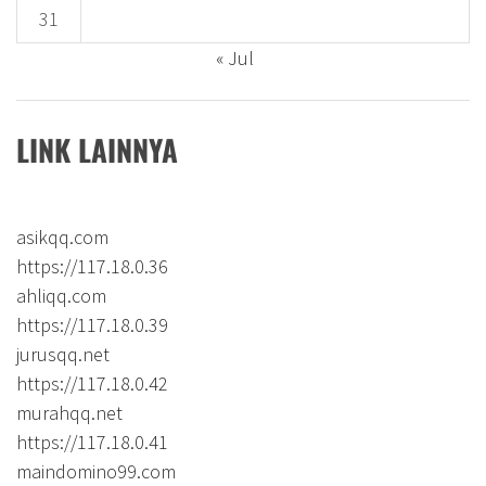
31
« Jul
LINK LAINNYA
asikqq.com
https://117.18.0.36
ahliqq.com
https://117.18.0.39
jurusqq.net
https://117.18.0.42
murahqq.net
https://117.18.0.41
maindomino99.com