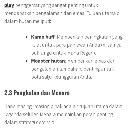
play
penggemar yang sangat penting untuk
mendapatkan pengalaman dan emas. Tujuan utama di
dalam hutan meliputi:
Kamp buff
: Memberikan peningkatan yang
kuat untuk para pahlawan Anda (misalnya,
buff ungu untuk Mana Regen).
Monster hutan
: Memberikan emas dan
pengalaman tambahan, penting untuk
bola salju keunggulan Anda.
2.3 Pangkalan dan Menara
Basis masing -masing pihak adalah tujuan utama dalam
legenda seluler. Menara memainkan peran penting
dalam strategi defensif: