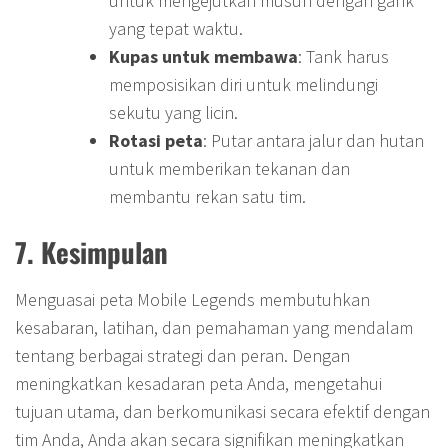
untuk mengejutkan musuh dengan gank
yang tepat waktu.
Kupas untuk membawa
: Tank harus
memposisikan diri untuk melindungi
sekutu yang licin.
Rotasi peta
: Putar antara jalur dan hutan
untuk memberikan tekanan dan
membantu rekan satu tim.
7. Kesimpulan
Menguasai peta Mobile Legends membutuhkan
kesabaran, latihan, dan pemahaman yang mendalam
tentang berbagai strategi dan peran. Dengan
meningkatkan kesadaran peta Anda, mengetahui
tujuan utama, dan berkomunikasi secara efektif dengan
tim Anda, Anda akan secara signifikan meningkatkan