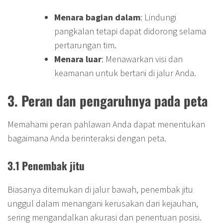
Menara bagian dalam
: Lindungi
pangkalan tetapi dapat didorong selama
pertarungan tim.
Menara luar
: Menawarkan visi dan
keamanan untuk bertani di jalur Anda.
3. Peran dan pengaruhnya pada peta
Memahami peran pahlawan Anda dapat menentukan
bagaimana Anda berinteraksi dengan peta.
3.1 Penembak jitu
Biasanya ditemukan di jalur bawah, penembak jitu
unggul dalam menangani kerusakan dari kejauhan,
sering mengandalkan akurasi dan penentuan posisi.