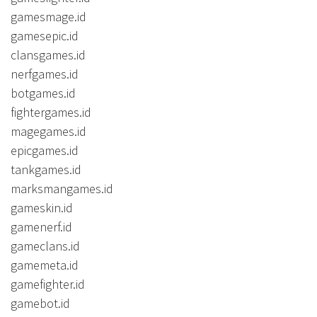
gamesmage.id
gamesepic.id
clansgames.id
nerfgames.id
botgames.id
fightergames.id
magegames.id
epicgames.id
tankgames.id
marksmangames.id
gameskin.id
gamenerf.id
gameclans.id
gamemeta.id
gamefighter.id
gamebot.id