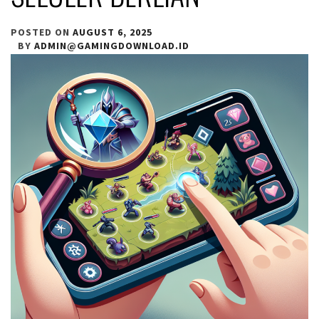
POSTED ON
AUGUST 6, 2025
BY
ADMIN@GAMINGDOWNLOAD.ID