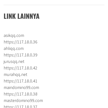
LINK LAINNYA
asikqq.com
https://117.18.0.36
ahliqq.com
https://117.18.0.39
jurusqq.net
https://117.18.0.42
murahqq.net
https://117.18.0.41
maindomino99.com
https://117.18.0.38
masterdomino99.com
https://117.18.0.37