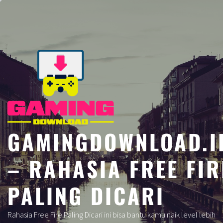
Skip
to
content
GAMINGDOWNLOAD.I
– RAHASIA FREE FIR
PALING DICARI
Rahasia Free Fire Paling Dicari ini bisa bantu kamu naik level lebih