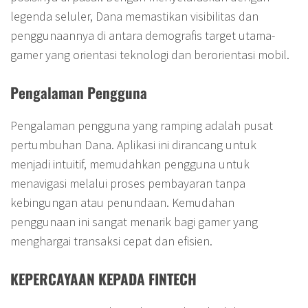
legenda seluler, Dana memastikan visibilitas dan
penggunaannya di antara demografis target utama-
gamer yang orientasi teknologi dan berorientasi mobil.
Pengalaman Pengguna
Pengalaman pengguna yang ramping adalah pusat
pertumbuhan Dana. Aplikasi ini dirancang untuk
menjadi intuitif, memudahkan pengguna untuk
menavigasi melalui proses pembayaran tanpa
kebingungan atau penundaan. Kemudahan
penggunaan ini sangat menarik bagi gamer yang
menghargai transaksi cepat dan efisien.
KEPERCAYAAN KEPADA FINTECH