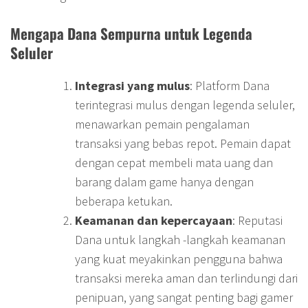
Mengapa Dana Sempurna untuk Legenda
Seluler
Integrasi yang mulus
: Platform Dana
terintegrasi mulus dengan legenda seluler,
menawarkan pemain pengalaman
transaksi yang bebas repot. Pemain dapat
dengan cepat membeli mata uang dan
barang dalam game hanya dengan
beberapa ketukan.
Keamanan dan kepercayaan
: Reputasi
Dana untuk langkah -langkah keamanan
yang kuat meyakinkan pengguna bahwa
transaksi mereka aman dan terlindungi dari
penipuan, yang sangat penting bagi gamer