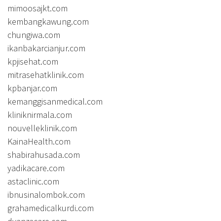
mimoosajkt.com
kembangkawung.com
chungiwa.com
ikanbakarcianjur.com
kpjisehat.com
mitrasehatklinik.com
kpbanjar.com
kemanggisanmedical.com
kliniknirmala.com
nouvelleklinik.com
KainaHealth.com
shabirahusada.com
yadikacare.com
astaclinic.com
ibnusinalombok.com
grahamedicalkurdi.com