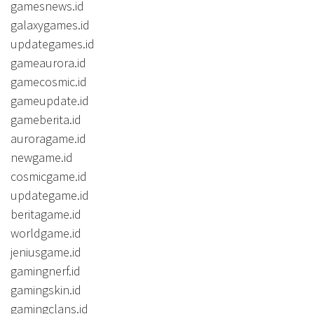
gamesnews.id
galaxygames.id
updategames.id
gameaurora.id
gamecosmic.id
gameupdate.id
gameberita.id
auroragame.id
newgame.id
cosmicgame.id
updategame.id
beritagame.id
worldgame.id
jeniusgame.id
gamingnerf.id
gamingskin.id
gamingclans.id