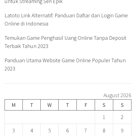
untuk Streaming Seri Epik
Latoto Link Alternatif: Panduan Daftar dan Login Game
Online di Indonesia
Temukan Game Penghasil Uang Online Tanpa Deposit
Terbaik Tahun 2023
Panduan Utama Website Game Online Populer Tahun
2023
August 2026
M
T
W
T
F
S
S
1
2
3
4
5
6
7
8
9