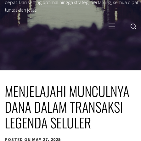
cepat. Dari setting optimal hingga strategi bertarung, semua dibah
tuntas dan jelas.
Primary
Menu
MENJELAJAHI MUNCULNYA
DANA DALAM TRANSAKSI
LEGENDA SELULER
POSTED ON
MAY 27, 2025