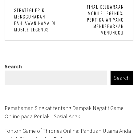
Post
FINAL KEJUARAAN
STRATEGI EPIK
MOBILE LEGENDS:
navigation
MENGGUNAKAN
PERTIKAIAN YANG
PAHLAWAN NAMA DI
MENDEBARKAN
MOBILE LEGENDS
MENUNGGU
Search
Search
Pemahaman Singkat tentang Dampak Negatif Game
Online pada Perilaku Sosial Anak
Tonton Game of Thrones Online: Panduan Utama Anda