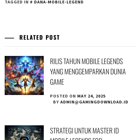
TAGGED IN
DANA-MOBILE-LEGEND
RELATED POST
RILIS TAHUN MOBILE LEGENDS
YANG MENGGEMPARKAN DUNIA
GAME
POSTED ON
MAY 24, 2025
BY
ADMIN@GAMINGDOWNLOAD.ID
STRATEGI UNTUK MASTER ID