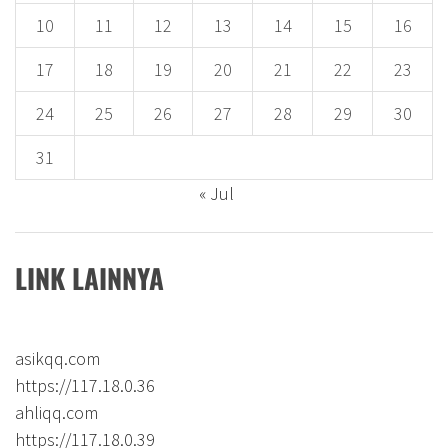
10
11
12
13
14
15
16
17
18
19
20
21
22
23
24
25
26
27
28
29
30
31
« Jul
LINK LAINNYA
asikqq.com
https://117.18.0.36
ahliqq.com
https://117.18.0.39