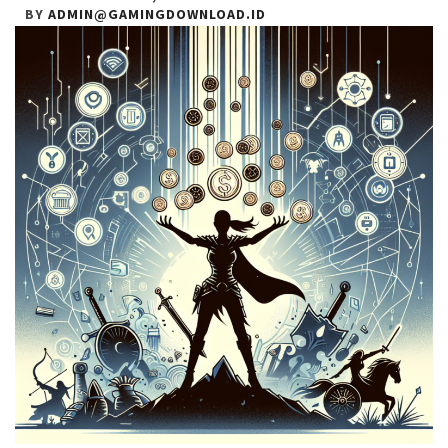
BY
ADMIN@GAMINGDOWNLOAD.ID