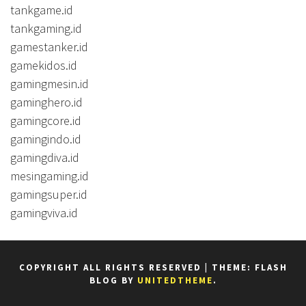
tankgame.id
tankgaming.id
gamestanker.id
gamekidos.id
gamingmesin.id
gaminghero.id
gamingcore.id
gamingindo.id
gamingdiva.id
mesingaming.id
gamingsuper.id
gamingviva.id
COPYRIGHT ALL RIGHTS RESERVED
|
THEME: FLASH
BLOG BY
UNITEDTHEME
.