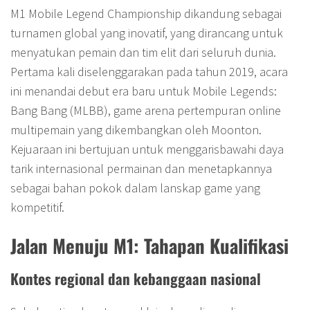
M1 Mobile Legend Championship dikandung sebagai
turnamen global yang inovatif, yang dirancang untuk
menyatukan pemain dan tim elit dari seluruh dunia.
Pertama kali diselenggarakan pada tahun 2019, acara
ini menandai debut era baru untuk Mobile Legends:
Bang Bang (MLBB), game arena pertempuran online
multipemain yang dikembangkan oleh Moonton.
Kejuaraan ini bertujuan untuk menggarisbawahi daya
tarik internasional permainan dan menetapkannya
sebagai bahan pokok dalam lanskap game yang
kompetitif.
Jalan Menuju M1: Tahapan Kualifikasi
Kontes regional dan kebanggaan nasional