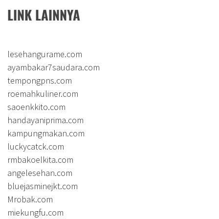
LINK LAINNYA
lesehangurame.com
ayambakar7saudara.com
tempongpns.com
roemahkuliner.com
saoenkkito.com
handayaniprima.com
kampungmakan.com
luckycatck.com
rmbakoelkita.com
angelesehan.com
bluejasminejkt.com
Mrobak.com
miekungfu.com