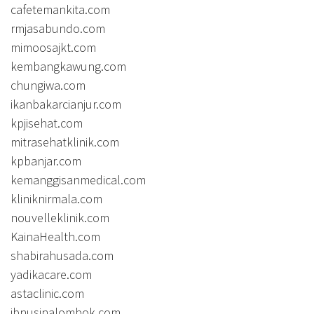
cafetemankita.com
rmjasabundo.com
mimoosajkt.com
kembangkawung.com
chungiwa.com
ikanbakarcianjur.com
kpjisehat.com
mitrasehatklinik.com
kpbanjar.com
kemanggisanmedical.com
kliniknirmala.com
nouvelleklinik.com
KainaHealth.com
shabirahusada.com
yadikacare.com
astaclinic.com
ibnusinalombok.com