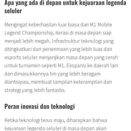
Apa yang ada di depan untuk kejuaraan legenda
seluler
Mengingat keberhasilan luar biasa dari M1 Mobile
Legend Championship, iterasi di masa depan siap
menjadi lebih megah. Infrastruktur teknologi yang
ditingkatkan dan penerimaan yang lebih luas dari
esports seluler menjanjikan masa depan yang cerah
untuk turnamen seperti M1. Ekspansi ke daerah lain
dan dimasukkannya tim yang lebih beragam
diantisipasi, membuat tampilan keterampilan dan
strategi yang lebih fantastis.
Peran inovasi dan teknologi
Ketika teknologi terus maju, diharapkan bahwa
kejuaraan legenda seluler di masa depan akan