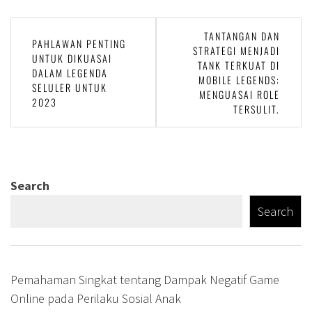
Post
TANTANGAN DAN
PAHLAWAN PENTING
STRATEGI MENJADI
navigation
UNTUK DIKUASAI
TANK TERKUAT DI
DALAM LEGENDA
MOBILE LEGENDS:
SELULER UNTUK
MENGUASAI ROLE
2023
TERSULIT.
Search
Search
Pemahaman Singkat tentang Dampak Negatif Game
Online pada Perilaku Sosial Anak