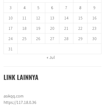
3
4
5
6
7
8
9
10
11
12
13
14
15
16
17
18
19
20
21
22
23
24
25
26
27
28
29
30
31
« Jul
LINK LAINNYA
asikqq.com
https://117.18.0.36