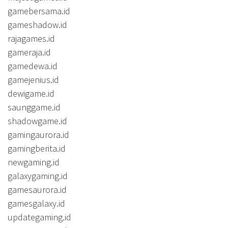
gamebersama.id
gameshadow.id
rajagames.id
gameraja.id
gamedewa.id
gamejenius.id
dewigame.id
saunggame.id
shadowgame.id
gamingaurora.id
gamingberita.id
newgaming.id
galaxygaming.id
gamesaurora.id
gamesgalaxy.id
updategaming.id