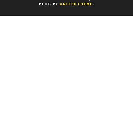
BLOG BY
UNITEDTHEME
.