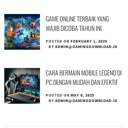
GAME ONLINE TERBAIK YANG
WAJIB DICOBA TAHUN INI
POSTED ON
FEBRUARY 1, 2026
BY
ADMIN@GAMINGDOWNLOAD.ID
CARA BERMAIN MOBILE LEGEND DI
PC DENGAN MUDAH DAN EFEKTIF
POSTED ON
MAY 8, 2025
BY
ADMIN@GAMINGDOWNLOAD.ID