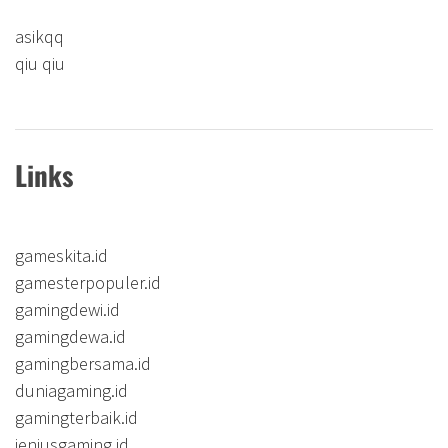
asikqq
qiu qiu
Links
gameskita.id
gamesterpopuler.id
gamingdewi.id
gamingdewa.id
gamingbersama.id
duniagaming.id
gamingterbaik.id
jeniusgaming.id