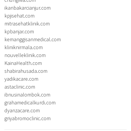
ikanbakarcianjur.com
kpjisehat.com
mitrasehatklinik.com
kpbanjar.com
kemanggisanmedical.com
kliniknirmala.com
nouvelleklinik.com
KainaHealth.com
shabirahusada.com
yadikacare.com
astaclinic.com
ibnusinalombok.com
grahamedicalkurdi.com
dyanzacare.com
griyabromoclinic.com