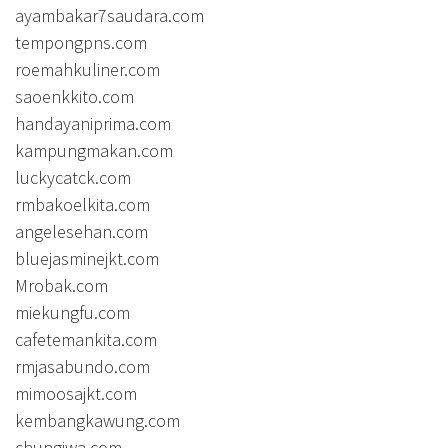
ayambakar7saudara.com
tempongpns.com
roemahkuliner.com
saoenkkito.com
handayaniprima.com
kampungmakan.com
luckycatck.com
rmbakoelkita.com
angelesehan.com
bluejasminejkt.com
Mrobak.com
miekungfu.com
cafetemankita.com
rmjasabundo.com
mimoosajkt.com
kembangkawung.com
chungiwa.com