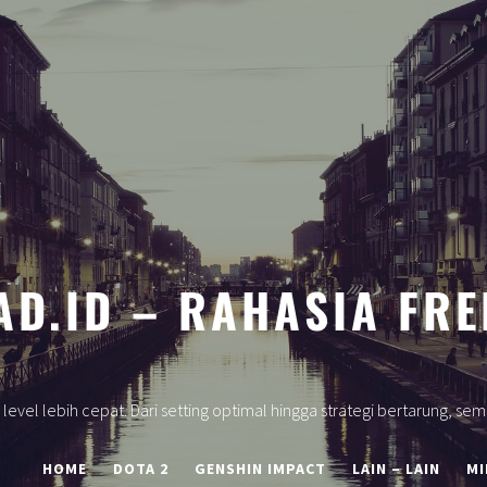
.ID – RAHASIA FREE
k level lebih cepat. Dari setting optimal hingga strategi bertarung, se
HOME
DOTA 2
GENSHIN IMPACT
LAIN – LAIN
MI