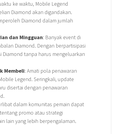
 waktu ke waktu, Mobile Legend
lian Diamond akan digandakan.
mperoleh Diamond dalam jumlah
rian dan Mingguan
: Banyak event di
alan Diamond. Dengan berpartisipasi
si Diamond tanpa harus mengeluarkan
uk Membeli
: Amati pola penawaran
obile Legend. Seringkali, update
ru disertai dengan penawaran
d.
erlibat dalam komunitas pemain dapat
entang promo atau strategi
n lain yang lebih berpengalaman.