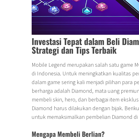
Investasi Tepat dalam Beli Dia
Strategi dan Tips Terbaik
Mobile Legend merupakan salah satu game MO
di Indonesia. Untuk meningkatkan kualitas p
dalam game sering kali menjadi pilihan para p
berharga adalah Diamond, mata uang premi
membeli skin, hero, dan berbagai item eksklus
Diamond harus dilakukan dengan bijak. Berikut
untuk memaksimalkan pembelian Diamond di 
Mengapa Membeli Berlian?