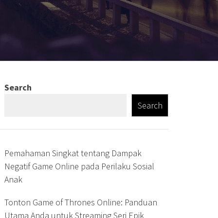
Search
Search
Pemahaman Singkat tentang Dampak
Negatif Game Online pada Perilaku Sosial
Anak
Tonton Game of Thrones Online: Panduan
Utama Anda untuk Streaming Seri Epik