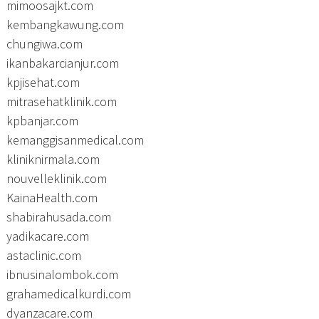
mimoosajkt.com
kembangkawung.com
chungiwa.com
ikanbakarcianjur.com
kpjisehat.com
mitrasehatklinik.com
kpbanjar.com
kemanggisanmedical.com
kliniknirmala.com
nouvelleklinik.com
KainaHealth.com
shabirahusada.com
yadikacare.com
astaclinic.com
ibnusinalombok.com
grahamedicalkurdi.com
dyanzacare.com