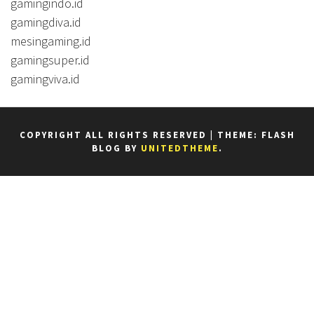
gamingindo.id
gamingdiva.id
mesingaming.id
gamingsuper.id
gamingviva.id
COPYRIGHT ALL RIGHTS RESERVED
|
THEME: FLASH
BLOG BY
UNITEDTHEME
.