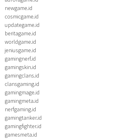
newgame.id
cosmicgame.id
updategame.id
beritagame.id
worldgame.id
jeniusgame.id
gamingnerf.id
gamingskin.id
gamingclans.id
clansgaming.id
gamingmage.id
gamingmeta.id
nerfgaming.id
gamingtanker.id
gamingfighter.id
gamesmeta.id