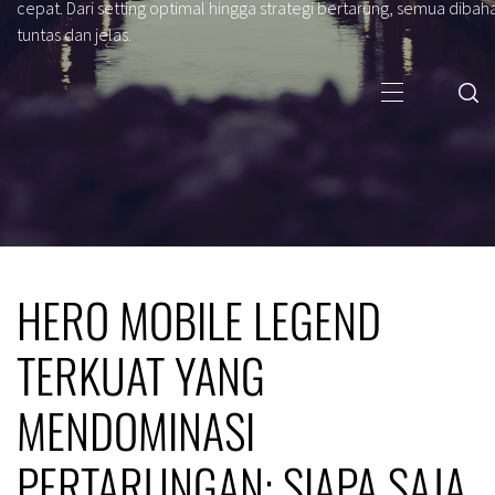
cepat. Dari setting optimal hingga strategi bertarung, semua dibah
tuntas dan jelas.
Primary
Menu
HERO MOBILE LEGEND
TERKUAT YANG
MENDOMINASI
PERTARUNGAN: SIAPA SAJA