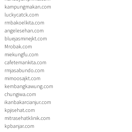
kampungmakan.com
luckycatck.com
rmbakoelkita.com
angelesehan.com
bluejasminejkt.com
Mrobak.com
miekungfu.com
cafetemankita.com
rmjasabundo.com
mimoosajkt.com
kembangkawung.com
chungiwa.com
ikanbakarcianjur.com
kpjisehat.com
mitrasehatklinik.com
kpbanjar.com