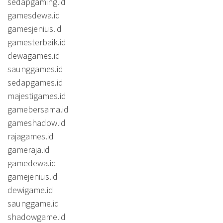
sedapgaming.id
gamesdewa.id
gamesjenius.id
gamesterbaik.id
dewagames.id
saunggames.id
sedapgames.id
majestigames.id
gamebersama.id
gameshadow.id
rajagames.id
gameraja.id
gamedewa.id
gamejenius.id
dewigame.id
saunggame.id
shadowgame.id