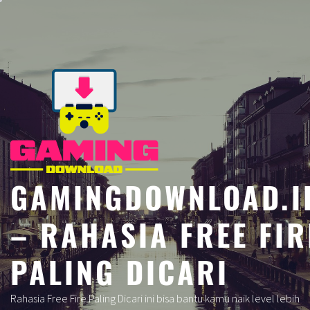
Skip
to
content
GAMINGDOWNLOAD.I
– RAHASIA FREE FIR
PALING DICARI
Rahasia Free Fire Paling Dicari ini bisa bantu kamu naik level lebih