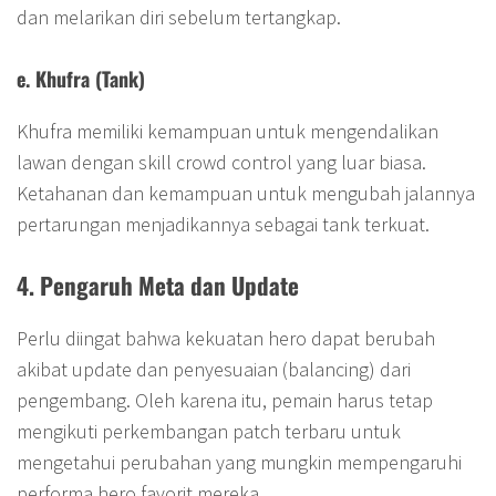
dan melarikan diri sebelum tertangkap.
e. Khufra (Tank)
Khufra memiliki kemampuan untuk mengendalikan
lawan dengan skill crowd control yang luar biasa.
Ketahanan dan kemampuan untuk mengubah jalannya
pertarungan menjadikannya sebagai tank terkuat.
4. Pengaruh Meta dan Update
Perlu diingat bahwa kekuatan hero dapat berubah
akibat update dan penyesuaian (balancing) dari
pengembang. Oleh karena itu, pemain harus tetap
mengikuti perkembangan patch terbaru untuk
mengetahui perubahan yang mungkin mempengaruhi
performa hero favorit mereka.