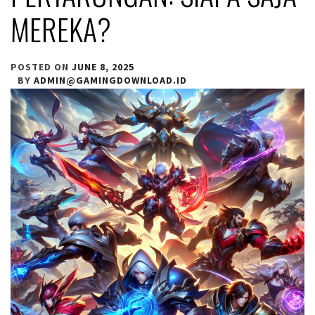
MEREKA?
POSTED ON
JUNE 8, 2025
BY
ADMIN@GAMINGDOWNLOAD.ID