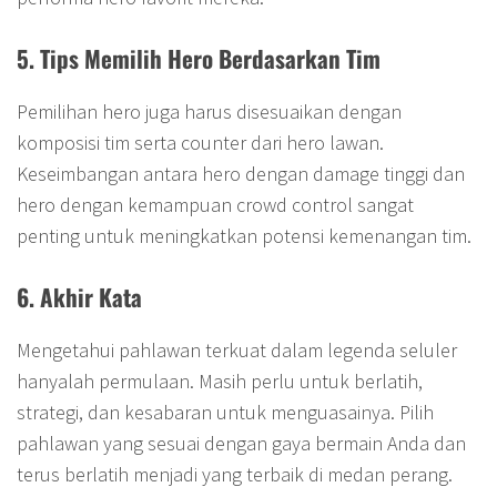
5. Tips Memilih Hero Berdasarkan Tim
Pemilihan hero juga harus disesuaikan dengan
komposisi tim serta counter dari hero lawan.
Keseimbangan antara hero dengan damage tinggi dan
hero dengan kemampuan crowd control sangat
penting untuk meningkatkan potensi kemenangan tim.
6. Akhir Kata
Mengetahui pahlawan terkuat dalam legenda seluler
hanyalah permulaan. Masih perlu untuk berlatih,
strategi, dan kesabaran untuk menguasainya. Pilih
pahlawan yang sesuai dengan gaya bermain Anda dan
terus berlatih menjadi yang terbaik di medan perang.