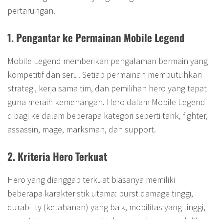
pertarungan.
1. Pengantar ke Permainan Mobile Legend
Mobile Legend memberikan pengalaman bermain yang
kompetitif dan seru. Setiap permainan membutuhkan
strategi, kerja sama tim, dan pemilihan hero yang tepat
guna meraih kemenangan. Hero dalam Mobile Legend
dibagi ke dalam beberapa kategori seperti tank, fighter,
assassin, mage, marksman, dan support.
2. Kriteria Hero Terkuat
Hero yang dianggap terkuat biasanya memiliki
beberapa karakteristik utama: burst damage tinggi,
durability (ketahanan) yang baik, mobilitas yang tinggi,