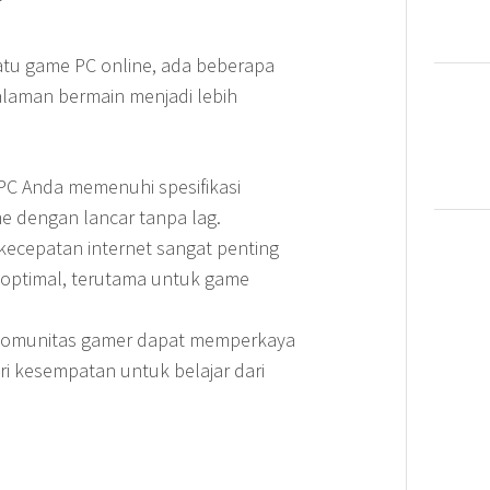
tu game PC online, ada beberapa
alaman bermain menjadi lebih
 PC Anda memenuhi spesifikasi
 dengan lancar tanpa lag.
n kecepatan internet sangat penting
optimal, terutama untuk game
komunitas gamer dapat memperkaya
 kesempatan untuk belajar dari