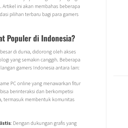
 Artikel ini akan membahas beberapa
asi pilihan terbaru bagi para gamers
t Populer di Indonesia?
rbesar di dunia, didorong oleh akses
ologi yang semakin canggih. Beberapa
langan gamers Indonesia antara lain:
game PC online yang menawarkan fitur
bisa berinteraksi dan berkompetisi
ia, termasuk membentuk komunitas
istis
: Dengan dukungan grafis yang