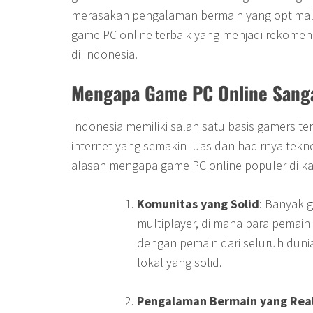
merasakan pengalaman bermain yang optimal.
game PC online terbaik yang menjadi rekomend
di Indonesia.
Mengapa Game PC Online Sanga
Indonesia memiliki salah satu basis gamers te
internet yang semakin luas dan hadirnya tekn
alasan mengapa game PC online populer di ka
Komunitas yang Solid
: Banyak 
multiplayer, di mana para pemain 
dengan pemain dari seluruh dun
lokal yang solid.
Pengalaman Bermain yang Real