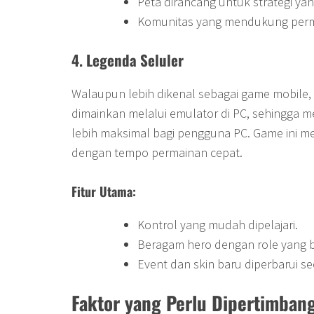
Peta dirancang untuk strategi ya
Komunitas yang mendukung perma
4. Legenda Seluler
Walaupun lebih dikenal sebagai game mobile,
dimainkan melalui emulator di PC, sehingga
lebih maksimal bagi pengguna PC. Game ini m
dengan tempo permainan cepat.
Fitur Utama:
Kontrol yang mudah dipelajari.
Beragam hero dengan role yang 
Event dan skin baru diperbarui sec
Faktor yang Perlu Dipertimba