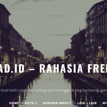
.ID – RAHASIA FREE
k level lebih cepat. Dari setting optimal hingga strategi bertarung, se
HOME
DOTA 2
GENSHIN IMPACT
LAIN – LAIN
MI