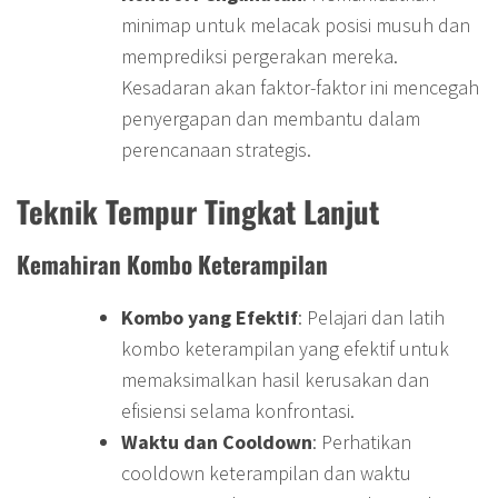
minimap untuk melacak posisi musuh dan
memprediksi pergerakan mereka.
Kesadaran akan faktor-faktor ini mencegah
penyergapan dan membantu dalam
perencanaan strategis.
Teknik Tempur Tingkat Lanjut
Kemahiran Kombo Keterampilan
Kombo yang Efektif
: Pelajari dan latih
kombo keterampilan yang efektif untuk
memaksimalkan hasil kerusakan dan
efisiensi selama konfrontasi.
Waktu dan Cooldown
: Perhatikan
cooldown keterampilan dan waktu