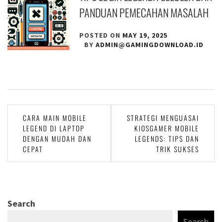
PANDUAN PEMECAHAN MASALAH
POSTED ON
MAY 19, 2025
BY
ADMIN@GAMINGDOWNLOAD.ID
Post
CARA MAIN MOBILE
STRATEGI MENGUASAI
LEGEND DI LAPTOP
KIOSGAMER MOBILE
navigation
DENGAN MUDAH DAN
LEGENDS: TIPS DAN
CEPAT
TRIK SUKSES
Search
Search