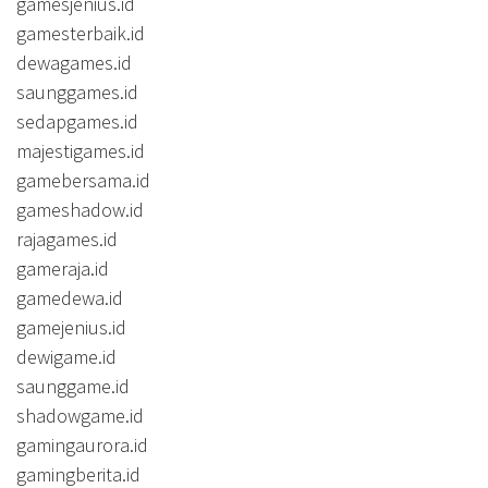
gamesjenius.id
gamesterbaik.id
dewagames.id
saunggames.id
sedapgames.id
majestigames.id
gamebersama.id
gameshadow.id
rajagames.id
gameraja.id
gamedewa.id
gamejenius.id
dewigame.id
saunggame.id
shadowgame.id
gamingaurora.id
gamingberita.id