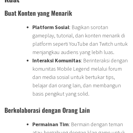
Buat Konten yang Menarik
Platform Sosial
: Bagikan sorotan
gameplay, tutorial, dan konten menarik di
platform seperti YouTube dan Twitch untuk
menjangkau audiens yang lebih luas.
Interaksi Komunitas
: Berinteraksi dengan
komunitas Mobile Legend melalui forum
dan media sosial untuk bertukar tips,
belajar dari orang lain, dan membangun
basis pengikut yang solid.
Berkolaborasi dengan Orang Lain
Permainan Tim
: Bermain dengan teman
atau bergabung dengan klan game untuk