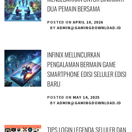
DUA PEMAIN BERSAMA
POSTED ON
APRIL 10, 2026
BY
ADMIN@GAMINGDOWNLOAD.ID
INFINIX MELUNCURKAN
PENGALAMAN BERMAIN GAME
SMARTPHONE EDISI SELULER EDISI
BARU
POSTED ON
MAY 14, 2025
BY
ADMIN@GAMINGDOWNLOAD.ID
TIPS LOGIN LEGENDA SELULER DAN