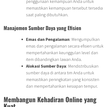
penggunaan kemampuan Anda untuk
memastikan kemampuan tersebut tersedia
saat paling dibutuhkan.
Manajemen Sumber Daya yang Efisien
Emas dan Pengalaman
: Mengumpulkan
emas dan pengalaman secara efisien untuk
mempertahankan keunggulan level dan
item dibandingkan lawan Anda.
Alokasi Sumber Daya
: Mendistribusikan
sumber daya di antara tim Anda untuk
memastikan peningkatan yang konsisten
dan mempertahankan kesiapan tempur.
Membangun Kehadiran Online yang
Kuat