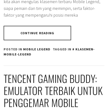
kita akan mengulas klasemen terbaru Mobile Legend,
siapa pemain dan tim yang memimpin, serta faktor-
faktor yang mempengaruhi posisi mereka
CONTINUE READING
POSTED IN
MOBILE LEGEND
TAGGED IN
KLASEMEN-
MOBILE-LEGEND
TENCENT GAMING BUDDY:
EMULATOR TERBAIK UNTUK
PENGGEMAR MOBILE