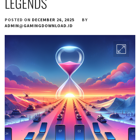
LEGENDS
POSTED ON
DECEMBER 26, 2025
BY
ADMIN@GAMINGDOWNLOAD.ID