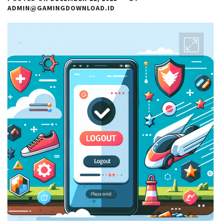
ADMIN@GAMINGDOWNLOAD.ID