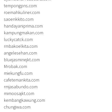
tempongpns.com
roemahkuliner.com
saoenkkito.com
handayaniprima.com
kampungmakan.com
luckycatck.com
rmbakoelkita.com
angelesehan.com
bluejasminejkt.com
Mrobak.com
miekungfu.com
cafetemankita.com
rmjasabundo.com
mimoosajkt.com
kembangkawung.com
chungiwa.com