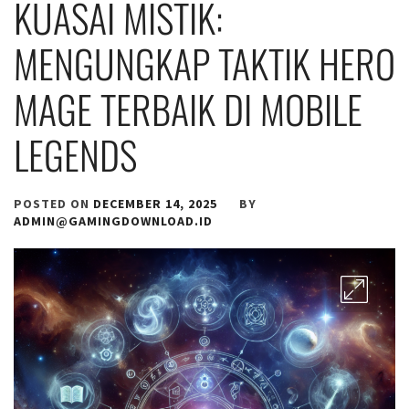
KUASAI MISTIK:
MENGUNGKAP TAKTIK HERO
MAGE TERBAIK DI MOBILE
LEGENDS
POSTED ON
DECEMBER 14, 2025
BY
ADMIN@GAMINGDOWNLOAD.ID