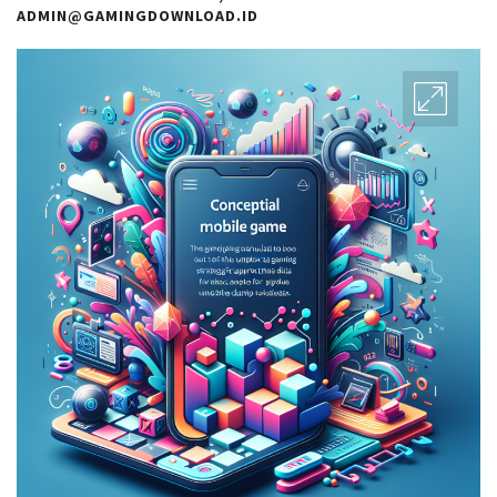
ADMIN@GAMINGDOWNLOAD.ID