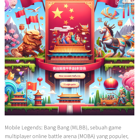
Mobile Legends: Bang Bang (MLBB), sebuah game
multiplayer online battle arena (MOBA) yang populer,