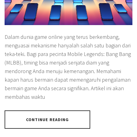
Dalam dunia game online yang terus berkembang,
menguasai mekanisme hanyalah salah satu bagian dari
teka-teki. Bagi para pecinta Mobile Legends: Bang Bang
(MLBB), timing bisa menjadi senjata diam yang
mendorong Anda menuju kemenangan. Memahami
kapan harus bermain dapat memengaruhi pengalaman
bermain game Anda secara signifikan. Artikel ini akan
membahas waktu
CONTINUE READING