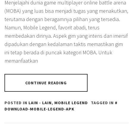
Menjelajahi dunia game multiplayer online battle arena
(MOBA) yang luas bisa menjadi tugas yang menakutkan,
terutama dengan beragamnya pilihan yang tersedia.
Namun, Mobile Legend, favorit abadi, terus
membedakan dirinya. Aspek gim yang intens dan imersif
dipadukan dengan kedalaman taktis memastikan gim
ini tetap berada di puncak kategori MOBA. Untuk
memanfaatkan
CONTINUE READING
POSTED IN
LAIN - LAIN
,
MOBILE LEGEND
TAGGED IN
DOWNLOAD-MOBILE-LEGEND-APK