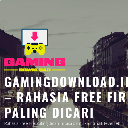
Skip
to
content
GAMINGDOWNLOAD.I
– RAHASIA FREE FIR
PALING DICARI
Rahasia Free Fire Paling Dicari ini bisa bantu kamu naik level lebih